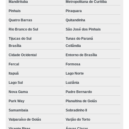
Mandirituba
Metropolitana de Curitiba
Pinhais
Piraquara
Quatro Barras
Quitandinha
Rio Branco do Sul
São José dos Pinhais
Tijucas do Sul
Tunas do Paraná
Brasília
Ceilândia
Cidade Ocidental
Entorno de Brasília
Fercal
Formosa
Itapuã
Lago Norte
Lago Sul
Luziânia
Nova Gama
Padre Bernardo
Park Way
Planaltina de Goiás
Samambaia
Sobradinho II
Valparaíso de Goiás
Varjão do Torto
Vicente Pires
Águas Claras