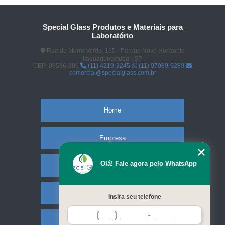
Special Glass Produtos e Materiais para
Laboratório
Rua do Morro Verde, 135 - Parque Novo Horizonte
Itaquaquecetuba - SP
CEP: 08596-380
(11) 4219-2245
(11) 97089-6280
comercial@specialglass.com.br
Home
Empresa
Olá! Fale agora pelo WhatsApp
Missão
Serviços
Insira seu telefone
Contato