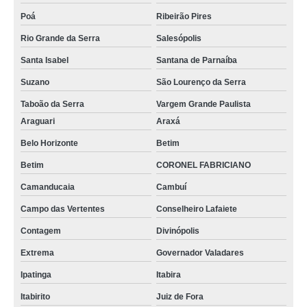
Poá
Ribeirão Pires
Rio Grande da Serra
Salesópolis
Santa Isabel
Santana de Parnaíba
Suzano
São Lourenço da Serra
Taboão da Serra
Vargem Grande Paulista
Araguari
Araxá
Belo Horizonte
Betim
Betim
CORONEL FABRICIANO
Camanducaia
Cambuí
Campo das Vertentes
Conselheiro Lafaiete
Contagem
Divinópolis
Extrema
Governador Valadares
Ipatinga
Itabira
Itabirito
Juiz de Fora