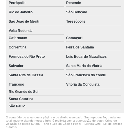
Petrópolis
Resende
Rio de Janeiro
São Gonçalo
São João de Meriti
Teresópolis
Volta Redonda
Cafarnaum
Camaçari
Correntina
Feira de Santana
Formosa do Rio Preto
Luis Eduardo Magalhães
Salvador
Santa Maria da Vitória
Santa Rita de Cassia
São Francisco do conde
Trancoso
Vitória da Conquista
Rio Grande do Sul
Santa Catarina
São Paulo
O conteúdo do texto desta página é de direito reservado. Sua reprodução, parcial ou
total, mesmo citando nossos links, é proibida sem a autorização do autor. Crime de
violação de direito autoral – artigo 184 do Código Penal –
Lei 9610/98 - Lei de direitos
autorais
.