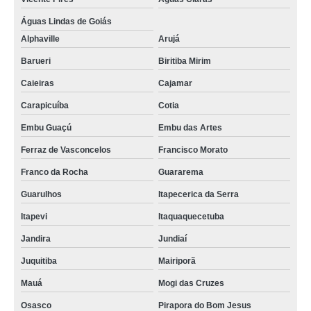
Águas Lindas de Goiás
Alphaville
Arujá
Barueri
Biritiba Mirim
Caieiras
Cajamar
Carapicuíba
Cotia
Embu Guaçú
Embu das Artes
Ferraz de Vasconcelos
Francisco Morato
Franco da Rocha
Guararema
Guarulhos
Itapecerica da Serra
Itapevi
Itaquaquecetuba
Jandira
Jundiaí
Juquitiba
Mairiporã
Mauá
Mogi das Cruzes
Osasco
Pirapora do Bom Jesus