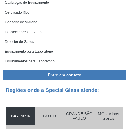
Calibração de Equipamento
Certificado Rbc
Conserto de Vidraria
Dessecadores de Vidro
Detector de Gases
Equipamento para Laboratório
Equipamentos para Laboratório
Estufa de Cultura
Entre em contato
Estufa de Secagem
Regiões onde a Special Glass atende:
Fábrica de Balão Vidraria
Fabricação de Vidraria
Fabricante de Vidraria
GRANDE SÃO
MG - Minas
BA - Bahia
Brasília
PAULO
Gerais
Frascos de Vidros