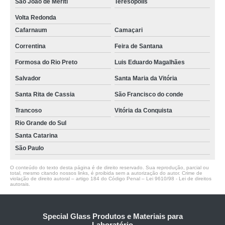
São João de Meriti
Teresópolis
Volta Redonda
Cafarnaum
Camaçari
Correntina
Feira de Santana
Formosa do Rio Preto
Luis Eduardo Magalhães
Salvador
Santa Maria da Vitória
Santa Rita de Cassia
São Francisco do conde
Trancoso
Vitória da Conquista
Rio Grande do Sul
Santa Catarina
São Paulo
O conteúdo do texto desta página é de direito reservado. Sua reprodução, parcial ou
total, mesmo citando nossos links, é proibida sem a autorização do autor. Crime de
violação de direito autoral – artigo 184 do Código Penal –
Lei 9610/98 - Lei de direitos
autorais
.
Special Glass Produtos e Materiais para
Laboratório