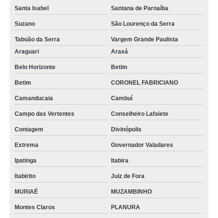
Santa Isabel
Santana de Parnaíba
Suzano
São Lourenço da Serra
Taboão da Serra
Vargem Grande Paulista
Araguari
Araxá
Belo Horizonte
Betim
Betim
CORONEL FABRICIANO
Camanducaia
Cambuí
Campo das Vertentes
Conselheiro Lafaiete
Contagem
Divinópolis
Extrema
Governador Valadares
Ipatinga
Itabira
Itabirito
Juiz de Fora
MURIAÉ
MUZAMBINHO
Montes Claros
PLANURA