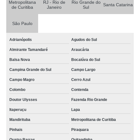
Frascos para Laboratório
Metropolitana
RJ - Rio de
Rio Grande do
Santa Catarina
de Curitiba
Janeiro
Sul
Funil de Vidro
Funis de Vidro
São Paulo
Medidor de Gases
Adrianópolis
Agudos do Sul
Medidor Umidade de Algodão
Almirante Tamandaré
Araucária
Proveta
Balsa Nova
Bocaiúva do Sul
Reatores de Vidro
Campina Grande do Sul
Campo Largo
Reatores de Vidro e Acessórios
Campo Magro
Cerro Azul
Reatores de Vidro por Litro
Colombo
Contenda
Reatores em Vidro em BH
Doutor Ulysses
Fazenda Rio Grande
Termômetro de Laboratório
Itaperuçu
Lapa
Tubo de Vidro
Mandirituba
Metropolitana de Curitiba
Tubos de Vidro
Pinhais
Piraquara
Vidraria
Quatro Barras
Quitandinha