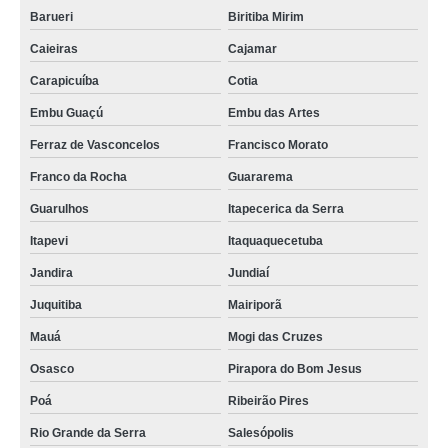
Barueri
Biritiba Mirim
Caieiras
Cajamar
Carapicuíba
Cotia
Embu Guaçú
Embu das Artes
Ferraz de Vasconcelos
Francisco Morato
Franco da Rocha
Guararema
Guarulhos
Itapecerica da Serra
Itapevi
Itaquaquecetuba
Jandira
Jundiaí
Juquitiba
Mairiporã
Mauá
Mogi das Cruzes
Osasco
Pirapora do Bom Jesus
Poá
Ribeirão Pires
Rio Grande da Serra
Salesópolis