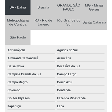
detector gás venda Feira de Santana
GRANDE SÃO
MG - Minas
BA - Bahia
Brasília
PAULO
Gerais
compra de detector de gases para espaço confinado Cajamar
distribuidora de detector de gás glp Resende
Metropolitana
RJ - Rio de
Rio Grande do
Santa Catarina
de Curitiba
Janeiro
Sul
detector de gases espaço confinado Cajamar
detector de vazamento de gás Juiz de Fora
São Paulo
detector de monóxido de carbono Betim
Adrianópolis
Agudos do Sul
compra de detector gás Osasco
Almirante Tamandaré
Araucária
compra de detector de vazamento de gás refrigerante Rio Grande da Serra
Balsa Nova
Bocaiúva do Sul
detector de gás valores Varjão do Torto
Campina Grande do Sul
Campo Largo
distribuidora de detector multigás 4 gases Osasco
Campo Magro
Cerro Azul
detector gás valores Niterói
Colombo
Contenda
detector de gás de cozinhas Almirante Tamandaré
Doutor Ulysses
Fazenda Rio Grande
detector de gases para espaço confinado venda Petrópolis
Itaperuçu
Lapa