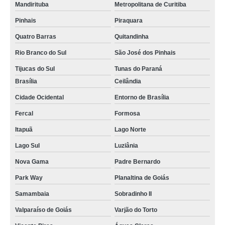
detector de monóxido de carbono valores Itaperuçu
Mandirituba
Metropolitana de Curitiba
detector de gás de cozinha Bocaiúva do Sul
Pinhais
Piraquara
detector de gás venda Feira de Santana
Quatro Barras
Quitandinha
compra de detector de vazamento Uberlândia
Rio Branco do Sul
São José dos Pinhais
Tijucas do Sul
Tunas do Paraná
compra de detector de monóxido de carbono Campo das Vertentes
Brasília
Ceilândia
detector de vazamento de gás refrigerante Cidade Ocidental
Cidade Ocidental
Entorno de Brasília
distribuidora de detector de vazamento Araucária
Fercal
Formosa
detector de gás de cozinhas Correntina
Itapuã
Lago Norte
detector de gases espaço confinado valores MUZAMBINHO
Lago Sul
Luziânia
detector de gás de cozinhas valores Itabirito
Nova Gama
Padre Bernardo
compra de detector de gás Guarulhos
Park Way
Planaltina de Goiás
detector de gases espaço confinado valores Rio Branco do Sul
Samambaia
Sobradinho II
detector de vazamento de gás valores São João de Meriti
Valparaíso de Goiás
Varjão do Torto
detector de vazamento Triângulo Mineiro