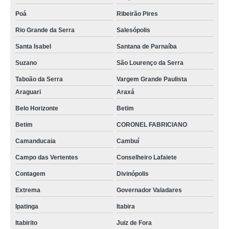
detector de vazamento de gás venda Suzano
Poá
Ribeirão Pires
compra de detector de vazamento de gás Cerro Azul
Rio Grande da Serra
Salesópolis
detector de vazamento Mesquita
Santa Isabel
Santana de Parnaíba
detector de gases espaço confinado Caieiras
Suzano
São Lourenço da Serra
distribuidora de detector de vazamento Caieiras
Taboão da Serra
Vargem Grande Paulista
distribuidora de detector de monóxido de carbono Uberlândia
Araguari
Araxá
compra de detector de gás de cozinha Osasco
Belo Horizonte
Betim
distribuidora de detector de gás de cozinhas Itapevi
Betim
CORONEL FABRICIANO
Camanducaia
Cambuí
detector multigás 4 gases venda Cidade Ocidental
Campo das Vertentes
Conselheiro Lafaiete
detector multigás 4 gases valores Itabira
Contagem
Divinópolis
distribuidora de detector de gás de cozinha Planaltina de Goiás
Extrema
Governador Valadares
detector de gás glp venda Varjão do Torto
Ipatinga
Itabira
distribuidora de detector multigás 4 gases Araxá
Itabirito
Juiz de Fora
detector de gás glp valores Varjão do Torto