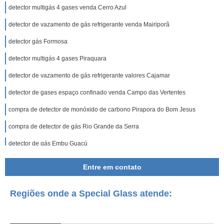
detector multigás 4 gases venda Cerro Azul
detector de vazamento de gás refrigerante venda Mairiporã
detector gás Formosa
detector multigás 4 gases Piraquara
detector de vazamento de gás refrigerante valores Cajamar
detector de gases espaço confinado venda Campo das Vertentes
compra de detector de monóxido de carbono Pirapora do Bom Jesus
compra de detector de gás Rio Grande da Serra
detector de gás Embu Guaçú
distribuidora de detector de vazamento de gás Resende
Entre em contato
compra de detector de vazamento de gás refrigerante Itapecerica da Serra
Regiões onde a Special Glass atende:
distribuidora de detector de gases espaço confinado Balsa Nova
distribuidora de detector gás Luis Eduardo Magalhães