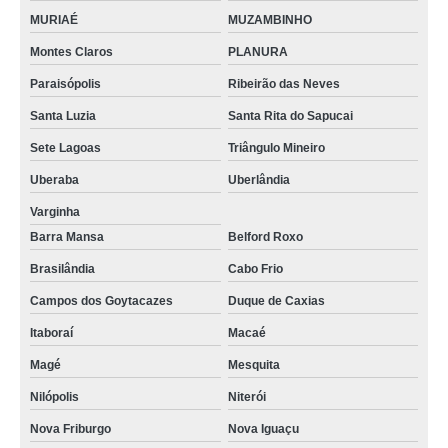
MURIAÉ
MUZAMBINHO
detector de gás valores Cajamar
Montes Claros
PLANURA
detector de vazamento de gás refrigerante valores Magé
Paraisópolis
Ribeirão das Neves
detector de vazamento de gás refrigerante venda Itaperuçu
Santa Luzia
Santa Rita do Sapucai
distribuidora de detector de gases para espaço confinado Carapicuíba
Sete Lagoas
Triângulo Mineiro
detector de gases espaço confinado venda Barra Mansa
Uberaba
Uberlândia
distribuidora de detector de gás glp Cabo Frio
Varginha
distribuidora de detector de gás Quitandinha
Barra Mansa
Belford Roxo
Brasilândia
Cabo Frio
distribuidora de detector de gás Taboão da Serra
Campos dos Goytacazes
Duque de Caxias
detector de vazamento venda Metropolitana de Curitiba
Itaboraí
Macaé
compra de detector de gases espaço confinado Mairiporã
Magé
Mesquita
detector de gás glp venda Agudos do Sul
Nilópolis
Niterói
compra de detector gás Almirante Tamandaré
Nova Friburgo
Nova Iguaçu
compra de detector de gases para espaço confinado Vitória da Conquista