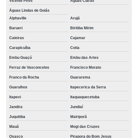
Vicente Pires
Águas Claras
compra de detector de gás glp Vargem Grande Paulista
Águas Lindas de Goiás
Alphaville
Arujá
compra de detector de gás de cozinhas Biritiba Mirim
Barueri
Biritiba Mirim
compra de detector de gás de cozinha Brasilândia
Caieiras
Cajamar
detector de gases para espaço confinado Uberaba
Carapicuíba
Cotia
detector de monóxido de carbono venda CORONEL FABRICIANO
Embu Guaçú
Embu das Artes
distribuidora de detector de vazamento de gás refrigerante Campo das
Vertentes
Ferraz de Vasconcelos
Francisco Morato
detector de gases para espaço confinado valores Piraquara
Franco da Rocha
Guararema
detector de gás de cozinha valores Ribeirão das Neves
Guarulhos
Itapecerica da Serra
Itapevi
Itaquaquecetuba
distribuidora de detector de monóxido de carbono Brasilândia
Jandira
Jundiaí
compra de detector multigás 4 gases Fercal
Juquitiba
Mairiporã
detector de gás de cozinha Brasília
Mauá
Mogi das Cruzes
compra de detector multigás 4 gases Campo das Vertentes
Osasco
Pirapora do Bom Jesus