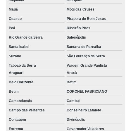
Juquitiba
Mairiporã
onde comprar reator químico de vidro Metropolitana de Curitiba
Mauá
Mogi das Cruzes
reator de vidro para laboratório cotação Divinópolis
Osasco
Pirapora do Bom Jesus
onde comprar reator químico de vidro Rio Grande do Sul
Poá
Ribeirão Pires
onde comprar reator de vidro para laboratório Campo Largo
Rio Grande da Serra
Salesópolis
Santa Isabel
Santana de Parnaíba
reator encamisado vidro Varginha
Suzano
São Lourenço da Serra
reator químico de vidro cotação Tijucas do Sul
Taboão da Serra
Vargem Grande Paulista
busco por reator encamisado de vidro Metropolitana de Curitiba
Araguari
Araxá
onde comprar reator de vidro para laboratório Samambaia
Belo Horizonte
Betim
busco por reator vidro encamisado Doutor Ulysses
Betim
CORONEL FABRICIANO
onde comprar reator encamisado vidro Cotia
Camanducaia
Cambuí
reator químico de vidro Doutor Ulysses
Campo das Vertentes
Conselheiro Lafaiete
busco por reator vidro encamisado Barra Mansa
Contagem
Divinópolis
busco por reator encamisado de vidro Sobradinho II
Extrema
Governador Valadares