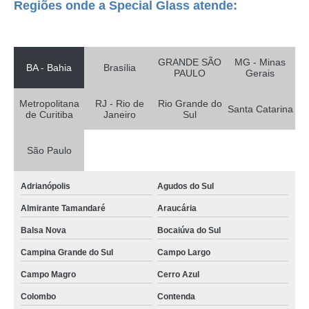
Regiões onde a Special Glass atende:
reator de vidro laboratório comprar Camaçari
reator de vidro borosilicato cotação Brasilândia
reator químico vidro Doutor Ulysses
GRANDE SÃO
MG - Minas
BA - Bahia
Brasília
PAULO
Gerais
reator vidro encamisado Vicente Pires
busco por reator encamisado vidro CORONEL FABRICIANO
Metropolitana
RJ - Rio de
Rio Grande do
Santa Catarina
de Curitiba
Janeiro
Sul
onde comprar reator de vidro Guarulhos
reator encamisado de vidro comprar Paraisópolis
São Paulo
reator químico vidro comprar Francisco Morato
Adrianópolis
Agudos do Sul
reator de vidro laboratório comprar Santa Rita do Sapucai
Almirante Tamandaré
Araucária
busco por reator de vidro borosilicato Metropolitana de Curitiba
Balsa Nova
Bocaiúva do Sul
reator de vidro comprar Duque de Caxias
Campina Grande do Sul
Campo Largo
reator encamisado vidro comprar Itabira
Campo Magro
Cerro Azul
reator de vidro encamisado Luziânia
Colombo
Contenda