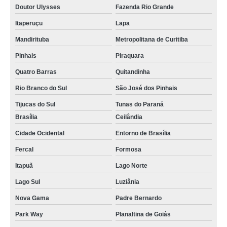
busco por reator de vidro para laboratório Resende
Doutor Ulysses
Fazenda Rio Grande
busco por reator de vidro laboratório Uberaba
Itaperuçu
Lapa
reator de vidro para laboratório comprar Campo Largo
Mandirituba
Metropolitana de Curitiba
onde comprar reator em vidro Resende
Pinhais
Piraquara
reator de vidro borosilicato cotação Paraisópolis
Quatro Barras
Quitandinha
busco por reator químico vidro PLANURA
Rio Branco do Sul
São José dos Pinhais
Tijucas do Sul
Tunas do Paraná
onde comprar reator químico vidro Extrema
Brasília
Ceilândia
reator de vidro encamisado Varginha
Cidade Ocidental
Entorno de Brasília
onde comprar reator vidro encamisado Vitória da Conquista
Fercal
Formosa
reator encamisado vidro comprar São José dos Pinhais
Itapuã
Lago Norte
onde comprar reator de vidro encamisado Jundiaí
Lago Sul
Luziânia
reator de vidro para bancada Guarulhos
Nova Gama
Padre Bernardo
reator vidro encamisado cotação Itabirito
Park Way
Planaltina de Goiás
reator em vidro Guarulhos