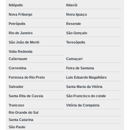
reator de vidro encamisado comprar Cafarnaum
Nilópolis
Niterói
reator de vidro laboratório Campo Magro
Nova Friburgo
Nova Iguaçu
reator encamisado vidro cotação Rio Grande da Serra
Petrópolis
Resende
Rio de Janeiro
São Gonçalo
busco por reator de vidro laboratório Suzano
São João de Meriti
Teresópolis
reator químico de vidro comprar Francisco Morato
Volta Redonda
reator em vidro PLANURA
Cafarnaum
Camaçari
busco por reator de vidro para bancada Caieiras
Correntina
Feira de Santana
reator de vidro borosilicato Doutor Ulysses
Formosa do Rio Preto
Luis Eduardo Magalhães
reator de vidro Biritiba Mirim
Salvador
Santa Maria da Vitória
reator em vidro cotação Vicente Pires
Santa Rita de Cassia
São Francisco do conde
busco por reator de vidro Quitandinha
Trancoso
Vitória da Conquista
reator de vidro laboratório cotação Contenda
Rio Grande do Sul
Santa Catarina
reator de vidro cotação Magé
São Paulo