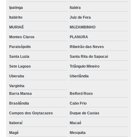
reator encamisado de vidro Contenda
Ipatinga
Itabira
onde comprar reator vidro encamisado Petrópolis
Itabirito
Juiz de Fora
reator químico de vidro cotação Samambaia
MURIAÉ
MUZAMBINHO
Montes Claros
PLANURA
busco por reator de vidro para laboratório Santa Luzia
Paraisópolis
Ribeirão das Neves
busco por reator em vidro Santa Maria da Vitória
Santa Luzia
Santa Rita do Sapucai
reator encamisado de vidro Cajamar
Sete Lagoas
Triângulo Mineiro
reator de vidro laboratório Trancoso
Uberaba
Uberlândia
onde comprar reator de vidro borosilicato Teresópolis
Varginha
reator de vidro encamisado comprar Mairiporã
Barra Mansa
Belford Roxo
reator químico vidro Betim
Brasilândia
Cabo Frio
reator de vidro para laboratório comprar Trancoso
Campos dos Goytacazes
Duque de Caxias
reator químico vidro comprar Magé
Itaboraí
Macaé
onde comprar reator de vidro para bancada Santa Rita de Cassia
Magé
Mesquita