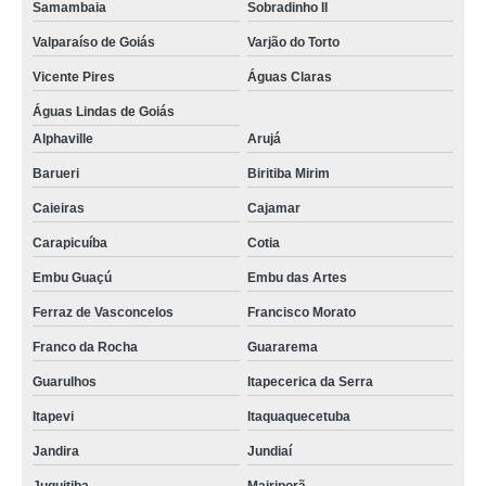
Samambaia
Sobradinho II
reator em vidro cotação Formosa
Valparaíso de Goiás
Varjão do Torto
reator vidro encamisado Magé
Vicente Pires
Águas Claras
reator de vidro para laboratório Piraquara
Águas Lindas de Goiás
Alphaville
Arujá
onde comprar reator de vidro para bancada Contagem
Barueri
Biritiba Mirim
onde comprar reator de vidro encamisado Betim
Caieiras
Cajamar
reator de vidro comprar Extrema
Carapicuíba
Cotia
reator de vidro para laboratório Varginha
Embu Guaçú
Embu das Artes
onde comprar reator de vidro laboratório Contagem
Ferraz de Vasconcelos
Francisco Morato
reator de vidro Jundiaí
Franco da Rocha
Guararema
reator em vidro comprar Formosa
Guarulhos
Itapecerica da Serra
busco por reator químico de vidro Santa Catarina
Itapevi
Itaquaquecetuba
busco por reator de vidro para bancada Francisco Morato
Jandira
Jundiaí
busco por reator de vidro Carapicuíba