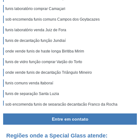
funis laboratório comprar Camaçari
sob encomenda funis comuns Campos dos Goytacazes
funis laboratório venda Juiz de Fora
funis de decantação função Jundiaí
onde vende funis de haste longa Biritiba Mirim
funis de vidro função comprar Varjão do Torto
onde vende funis de decantação Triângulo Mineiro
funis comuns venda Itaboraí
funis de separação Santa Luzia
sob encomenda funis de separação decantação Franco da Rocha
funis de decantação função MUZAMBINHO
Entre em contato
funis de vidro função comprar Cerro Azul
Regiões onde a Special Glass atende:
sob encomenda funis de decantação função Mauá