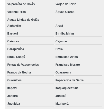
funis de vidro sinterizado venda Vitória da Conquista
Valparaíso de Goiás
Varjão do Torto
funis de laboratório comprar Ribeirão das Neves
Vicente Pires
Águas Claras
funis comuns comprar Mauá
Águas Lindas de Goiás
Alphaville
Arujá
funis de decantação função comprar Resende
Barueri
Biritiba Mirim
onde vende funis de vidro laboratório Contenda
Caieiras
Cajamar
onde vende funis de separação Bocaiúva do Sul
Carapicuíba
Cotia
onde vende funis laboratório Itaquaquecetuba
Embu Guaçú
Embu das Artes
onde vende funis de separação Rio de Janeiro
Ferraz de Vasconcelos
Francisco Morato
onde vende funis de vidro sinterizado Mandirituba
Franco da Rocha
Guararema
funis de laboratório venda Embu das Artes
Guarulhos
Itapecerica da Serra
sob encomenda funis de destilação Contagem
Itapevi
Itaquaquecetuba
sob encomenda funis de vidro sinterizado São Lourenço da Serra
Jandira
Jundiaí
funis de separação comprar Rio Grande do Sul
Juquitiba
Mairiporã