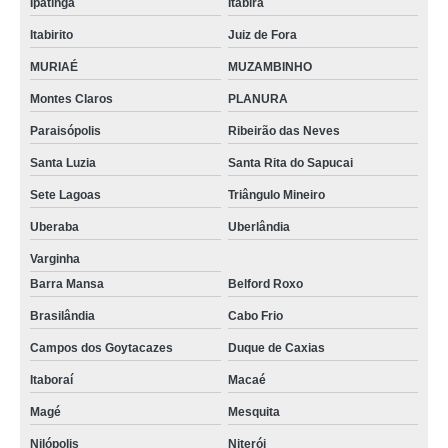
Ipatinga
Itabira
funis de vidro função venda Formosa do Rio Preto
Itabirito
Juiz de Fora
funis de decantação venda Ipatinga
MURIAÉ
MUZAMBINHO
Montes Claros
PLANURA
sob encomenda funis de vidro função Itaboraí
Paraisópolis
Ribeirão das Neves
sob encomenda funis de separação decantação Varginha
Santa Luzia
Santa Rita do Sapucai
onde vende funis de decantação função Uberaba
Sete Lagoas
Triângulo Mineiro
funis laboratório comprar Biritiba Mirim
Uberaba
Uberlândia
funis de laboratório Camanducaia
Varginha
funis de laboratório Campo das Vertentes
Barra Mansa
Belford Roxo
sob encomenda funis laboratório Itabira
Brasilândia
Cabo Frio
funis de destilação Niterói
Campos dos Goytacazes
Duque de Caxias
funis de destilação Tijucas do Sul
Itaboraí
Macaé
funis de haste longa Fazenda Rio Grande
Magé
Mesquita
funis de separação decantação Campina Grande do Sul
Nilópolis
Niterói