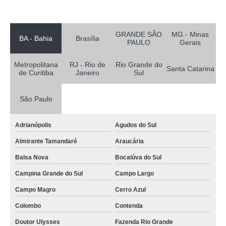
onde vende funis laboratório São João de Meriti
sob encomenda funis de vidro laboratório Piraquara
GRANDE SÃO
MG - Minas
BA - Bahia
Brasília
PAULO
Gerais
funis de decantação função venda Resende
funis de separação decantação comprar Jandira
Metropolitana
RJ - Rio de
Rio Grande do
Santa Catarina
de Curitiba
Janeiro
Sul
onde vende funis de decantação função Itabirito
funis de vidro sinterizado comprar Trancoso
São Paulo
funis de separação decantação venda Cotia
Adrianópolis
Agudos do Sul
funis de separação decantação comprar Betim
Almirante Tamandaré
Araucária
sob encomenda funis de laboratório Teresópolis
Balsa Nova
Bocaiúva do Sul
onde vende funis de haste longa Ipatinga
Campina Grande do Sul
Campo Largo
onde vende funis de laboratório Macaé
Campo Magro
Cerro Azul
funis de separação venda Ipatinga
Colombo
Contenda
sob encomenda funis de destilação Embu das Artes
Doutor Ulysses
Fazenda Rio Grande