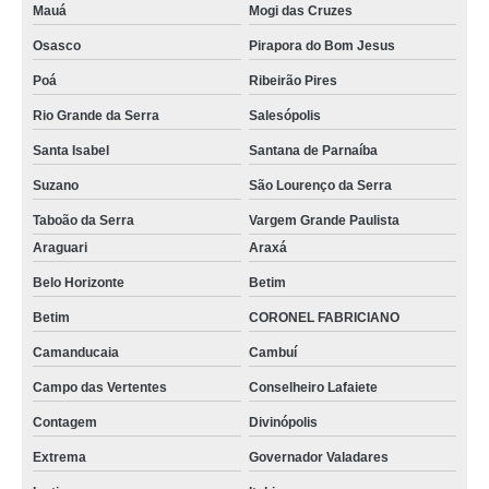
onde vende funis de decantação Santa Rita do Sapucai
Mauá
Mogi das Cruzes
funis de decantação função venda MURIAÉ
Osasco
Pirapora do Bom Jesus
funis laboratório Valparaíso de Goiás
Poá
Ribeirão Pires
funis de haste longa Campina Grande do Sul
Rio Grande da Serra
Salesópolis
Santa Isabel
Santana de Parnaíba
funis de vidro sinterizado venda Embu Guaçú
Suzano
São Lourenço da Serra
funis de destilação venda MURIAÉ
Taboão da Serra
Vargem Grande Paulista
funis laboratório venda Juiz de Fora
Araguari
Araxá
funis de separação decantação venda Campina Grande do Sul
Belo Horizonte
Betim
onde vende funis de separação decantação Pinhais
Betim
CORONEL FABRICIANO
funis de laboratório comprar Governador Valadares
Camanducaia
Cambuí
funis de vidro sinterizado comprar Rio Grande do Sul
Campo das Vertentes
Conselheiro Lafaiete
funis de destilação comprar Trancoso
Contagem
Divinópolis
funis de vidro laboratório comprar Contagem
Extrema
Governador Valadares
funis de haste longa comprar Cajamar