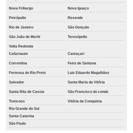
funis laboratório Extrema
Nova Friburgo
Nova Iguaçu
onde vende funis de destilação Ipatinga
Petrópolis
Resende
Rio de Janeiro
São Gonçalo
onde vende funis de separação decantação Salesópolis
São João de Meriti
Teresópolis
funis comuns venda Cotia
Volta Redonda
funis comuns comprar Tunas do Paraná
Cafarnaum
Camaçari
funis de vidro laboratório comprar Resende
Correntina
Feira de Santana
sob encomenda funis de haste longa MUZAMBINHO
Formosa do Rio Preto
Luis Eduardo Magalhães
funis de vidro laboratório venda Itaboraí
Salvador
Santa Maria da Vitória
onde vende funis de destilação Juiz de Fora
Santa Rita de Cassia
São Francisco do conde
funis de decantação comprar Lago Norte
Trancoso
Vitória da Conquista
funis de vidro função venda Salvador
Rio Grande do Sul
Santa Catarina
funis de decantação comprar Mandirituba
São Paulo
funis de laboratório venda Vargem Grande Paulista