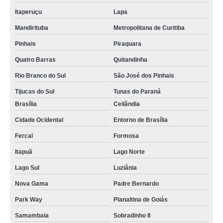
sob encomenda funis de separação Sobradinho II
Itaperuçu
Lapa
sob encomenda funis de vidro laboratório Agudos do Sul
Mandirituba
Metropolitana de Curitiba
funis de vidro laboratório venda Park Way
Pinhais
Piraquara
funis comuns Santa Maria da Vitória
Quatro Barras
Quitandinha
funis de decantação Barueri
Rio Branco do Sul
São José dos Pinhais
Tijucas do Sul
Tunas do Paraná
funis de separação Belford Roxo
Brasília
Ceilândia
sob encomenda funis de vidro sinterizado Luziânia
Cidade Ocidental
Entorno de Brasília
onde vende funis de vidro sinterizado Santa Rita do Sapucai
Fercal
Formosa
funis de separação decantação Belford Roxo
Itapuã
Lago Norte
onde vende funis de vidro laboratório Ipatinga
Lago Sul
Luziânia
funis de decantação venda Mairiporã
Nova Gama
Padre Bernardo
funis de haste longa venda Cambuí
Park Way
Planaltina de Goiás
funis de decantação Osasco
Samambaia
Sobradinho II