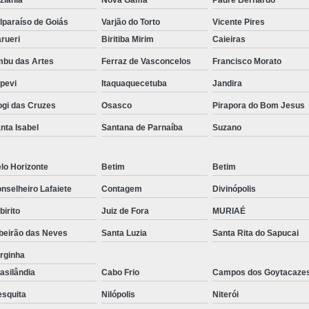
Equipamento para 
lparaíso de Goiás
Varjão do Torto
Vicente Pires
Equipamento para Laborató
rueri
Biritiba Mirim
Caieiras
bu das Artes
Ferraz de Vasconcelos
Francisco Morato
Equipamento para Laboratório Microbiolog
apevi
Itaquaquecetuba
Jandira
Equipamento de Laborat
gi das Cruzes
Osasco
Pirapora do Bom Jesus
Equipamento de Laboratório de Bioquímica
nta Isabel
Santana de Parnaíba
Suzano
Equipamento de Laboratório de Químic
Equipamento de Laboratório Químico
lo Horizonte
Betim
Betim
Equipamento Laborató
nselheiro Lafaiete
Contagem
Divinópolis
Equipamento para Fa
abirito
Juiz de Fora
MURIAÉ
Equipamento para Laboratório Es
beirão das Neves
Santa Luzia
Santa Rita do Sapucai
Equipamento para Laboratório
rginha
asilândia
Cabo Frio
Campos dos Goytacaze
Estufa Bacteriológica Microbiologia
Estuf
squita
Nilópolis
Niterói
Estufa Cultura Bacteriológica