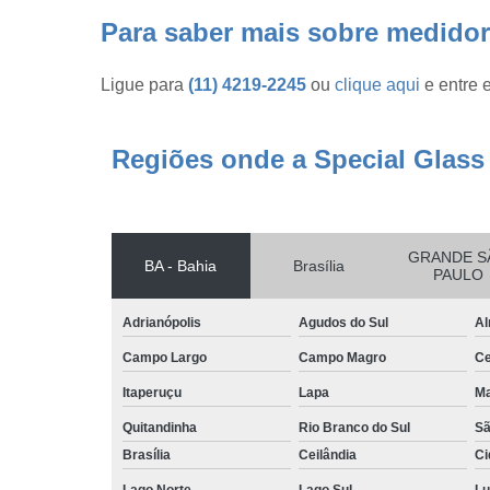
Para saber mais sobre medidor
Ligue para
(11) 4219-2245
ou
clique aqui
e entre 
Regiões onde a Special Glass
GRANDE S
BA - Bahia
Brasília
PAULO
Adrianópolis
Agudos do Sul
Al
Campo Largo
Campo Magro
Ce
Itaperuçu
Lapa
Ma
Quitandinha
Rio Branco do Sul
Sã
Brasília
Ceilândia
Ci
Lago Norte
Lago Sul
Lu