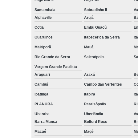
Samambaia
Sobradinho II
Va
Alphaville
Arujá
Ba
Cotia
Embu Guaçú
Em
Guarulhos
Itapecerica da Serra
It
Mairiporã
Mauá
Mo
Rio Grande da Serra
Salesópolis
Sa
Vargem Grande Paulista
Araguari
Araxá
Be
Cambuí
Campo das Vertentes
Co
Ipatinga
Itabira
It
PLANURA
Paraisópolis
Ri
Uberaba
Uberlândia
Va
Barra Mansa
Belford Roxo
Br
Macaé
Magé
Me