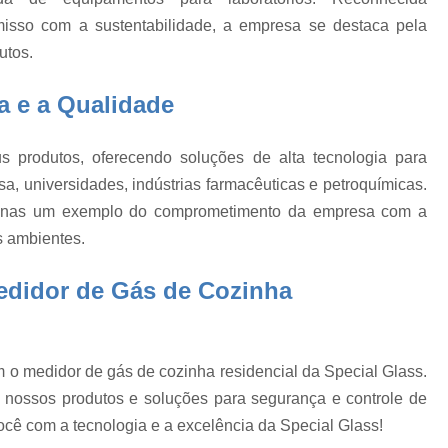
Calibração de Equipamentos 
isso com a sustentabilidade, a empresa se destaca pela
Calibração de Equipamentos para Medição
e
utos.
Calibração Acreditada Certificado Rbc
 e a Qualidade
Certificado Rbc Acreditação do Laboratório
e
o
Certificado Rbc de Centros de Pesquisas
 produtos, oferecendo soluções de alta tecnologia para
m
Certificado Rbc de Novo Equipamento
sa, universidades, indústrias farmacêuticas e petroquímicas.
Certificado Rbc em Laboratórios Metrol
penas um exemplo do comprometimento da empresa com a
o
s ambientes.
Certificado Rbc para Laboratórios de Univers
o
Conserto de Vidraria Calibrada
edidor de Gás de Cozinha
Conserto de Vidraria de Precisão
Conserto de Vidraria Destilador
m o medidor de gás de cozinha residencial da Special Glass.
Conserto de Vidraria para Destilação
 nossos produtos e soluções para segurança e controle de
Conserto de Vidraria Química
Consert
ocê com a tecnologia e a excelência da Special Glass!
Dessecador 300mm
Dessecador 