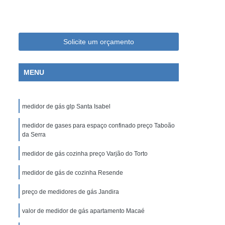
 Laboratório de Bioquímica
 Laboratório de Cosméticos
Laboratório de Farmacologia
Solicite um orçamento
Laboratório de Medicamentos
MENU
a Laboratório de Pesquisa
ra Laboratório de Química
medidor de gás glp Santa Isabel
 de Vacinas
Balão com Fundo Chato
tação
medidor de gases para espaço confinado preço Taboão
Balão de Destilação com Saída Lateral
da Serra
or
Balão de Fundo Chato Química
medidor de gás cozinha preço Varjão do Torto
Balão de Química
Balão de Saída Lateral
medidor de gás de cozinha Resende
ateral
Balão para Química com Fundo Chato
preço de medidores de gás Jandira
Chato
Balão de Fundo Chato e Redondo
lão de Vidro
valor de medidor de gás apartamento Macaé
Balão Volumétrico