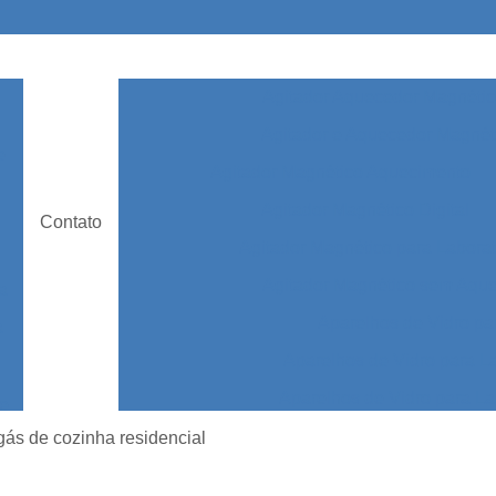
Agitador Aquecedor Magnétic
Agitador e Aquecedor Magnét
e
Agitador Magnético Aquecimento
Agitador Magnético Digital
Contato
Agitador Magnético para Laborat
Agitador Magnético sem Aqu
ia
Aparelhos de Vidro pa
a
Aparelhos de Vidro para L
Aparelhos de Vidro para La
de
o
Aparelhos de Vidro par
gás de cozinha residencial
bc
Aparelhos de Vidro para