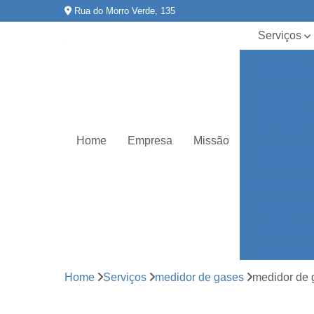
Rua do Morro Verde, 135
Serviços
Agitador
magnético
Aparelhos d
vidro para
laboratório
Home
Empresa
Missão
Balão para
destilação
Balão vidrar
Banho mari
para
laboratório
Calibração 
equipament
Home
Serviços
medidor de gases
medidor de 
Certificado r