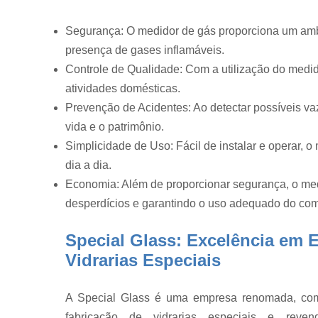
Fabricação 
vidraria
Segurança: O medidor de gás proporciona um amb
Fabricante d
presença de gases inflamáveis.
vidraria
Controle de Qualidade: Com a utilização do medido
Frascos de
atividades domésticas.
vidros
Prevenção de Acidentes: Ao detectar possíveis va
Frascos par
vida e o patrimônio.
laboratório
Simplicidade de Uso: Fácil de instalar e operar, o
Funil de vidr
dia a dia.
Funis de vid
Economia: Além de proporcionar segurança, o med
Medidor de
desperdícios e garantindo o uso adequado do com
gases
Special Glass: Excelência em 
Medidor
umidade de
Vidrarias Especiais
algodão
Proveta
A Special Glass é uma empresa renomada, com
Reatores d
fabricação de vidrarias especiais e reve