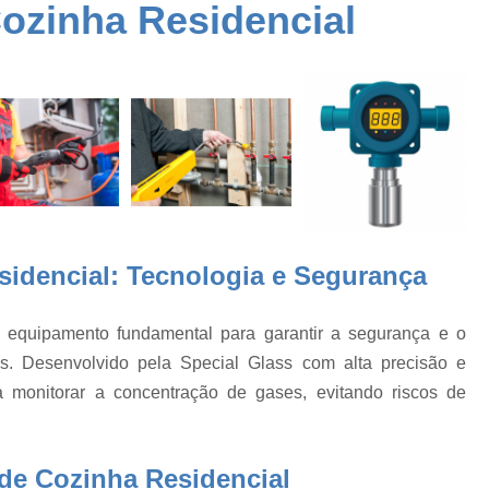
e
ozinha Residencial
Aparelhos de Vidro para
Aparelhos de Vidro para
es
Aparelhos de Vidro para 
Aparelhos de Vidro para 
Aparelhos de Vidro par
o
Aparelhos de Vidro pa
Aparelhos de Vidro para Laboratório
os
idencial: Tecnologia e Segurança
Balão com Saída Lateral
Balão de Decan
Balão de Destilação e Condensad
 equipamento fundamental para garantir a segurança e o
Balão de Fundo Redondo com Saída Lateral
s. Desenvolvido pela Special Glass com alta precisão e
Balão Destilação
Balão Destilação Saída L
ra monitorar a concentração de gases, evitando riscos de
Balão de Destilação
Balão de Fundo 
a
Balão de Fundo Redondo
Ba
de Cozinha Residencial