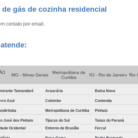
 de gás de cozinha residencial
Dessecador de Vidro 250mm
Dessecador de Vidro Compl
em contato por email.
Dessecador Laboratório de Química
De
Dessecadores para Laboratório
 atende:
Detector de Gases para Espa
Detector de Gás de Cozinha
Detector
Detector de Monóxido de Ca
ÃO
Metropolitana de
MG - Minas Gerais
RJ - Rio de Janeiro
Rio 
Curitiba
Detector de Vazamento de Gás
Det
mirante Tamandaré
Araucária
Balsa Nova
Detector Gás
Detector Multigás 4 Gases
rro Azul
Colombo
Contenda
Equipamento para Laboratório Clínico
ndirituba
Metropolitana de Curitiba
Pinhais
Equipamento para Laboratório de Bioquími
o José dos Pinhais
Tijucas do Sul
Tunas do Paraná
Equipamento para Laboratório de Microbiolog
dade Ocidental
Entorno de Brasília
Fercal
Equipamento para Laborat
ziânia
Nova Gama
Padre Bernardo