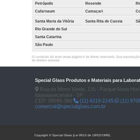
Petrópolis
Resende
Ri
Cafarnaum
Camaçari
Co
Santa Maria da Vitória
Santa Rita de Cassia
Sã
Rio Grande do Sul
Santa Catarina
São Paulo
O conteúdo do texto desta página é de direito reservado. Sua reprodução, 
de direitos autorais
.
Special Glass Produtos e Materiais para Labora
Rua do Morro Verde, 135 - Parque Novo Hori
Itaquaquecetuba - SP
CEP: 08596-380
(11) 4219-2245
(11) 970
comercial@specialglass.com.br
Copyright © Special Glass (Lei 9610 de 19/02/1998)