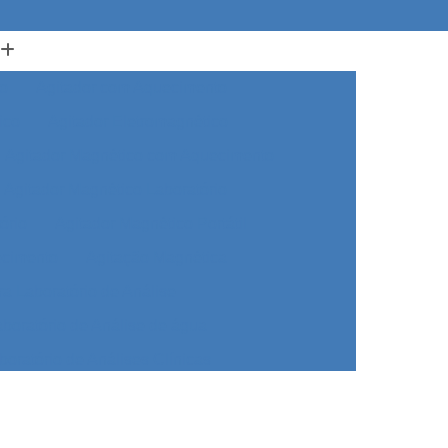
o
Agitador com Aquecimento
ico
Agitador Eletromagnético
Agitador Magnético com Aquecimento
Agitador Magnético Laboratório
ório
Agitador Magnético Portátil
ecimento
Agitação Magnética
ra Laboratório de Análise
aboratório de Análise de água
boratório de Análises Clínicas
a Laboratório de Biologia
 Laboratório de Biomedicina