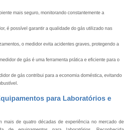
de
Balão Volumétrico 100 Ml
Balão Volu
Balão Volumétrico 500ml
iente mais seguro, monitorando constantemente a
e
Balão Volumétrico de Fundo Chato
r, é possível garantir a qualidade do gás utilizado nas
Banho Maria Bioquímica
Banho Maria d
Banho Maria Equipamento de Labo
zamentos, o medidor evita acidentes graves, protegendo a
a
Banho Maria Laboratório de Quí
 medidor de gás é uma ferramenta prática e eficiente para o
Banho Maria nos Laboratórios
o
Equipamento Banho Maria Laboratório
ro
idor de gás contribui para a economia doméstica, evitando
Calibração de Equipam
bustível.
Calibração de Equipamentos de Indústrias
Equipamentos para Laboratórios e
Calibração de Equipamentos de Medição
Calibração de Equipamentos Laboratoria
Calibração de Equipamentos Médicos
 mais de quatro décadas de experiência no mercado de
e
nda de equipamentos para laboratórios. Reconhecida