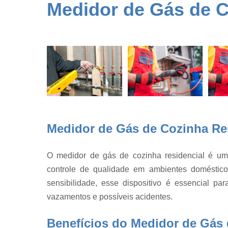
Conserto d
Medidor de Gás de C
vidraria
Dessecador
de vidro
Detector de
gases
Equipament
para
laboratório
Equipament
Medidor de Gás de Cozinha Res
para
laboratório
Estufa de
O medidor de gás de cozinha residencial é um
cultura
controle de qualidade em ambientes doméstico
Estufa de
sensibilidade, esse dispositivo é essencial pa
secagem
vazamentos e possíveis acidentes.
Fábrica de
balão vidrari
Benefícios do Medidor de Gás 