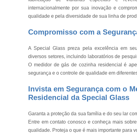
vidro
internacionalmente por sua inovação e comprom
Reatores d
qualidade e pela diversidade de sua linha de prod
vidro e
acessórios
Compromisso com a Segurança
Reatores d
vidro por litr
A Special Glass preza pela excelência em seus
Reatores e
vidro em bh
diversos setores, incluindo laboratórios de pesqui
O medidor de gás de cozinha residencial é a
Termômetro
de laboratóri
segurança e o controle de qualidade em diferente
Tubo de vidr
Invista em Segurança com o M
Tubos de
Residencial da Special Glass
vidro
Vidraria
Garanta a proteção da sua família e do seu lar co
Entre em contato conosco e conheça mais sobre
qualidade. Proteja o que é mais importante para v