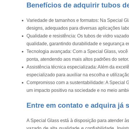
Fabricação 
Benefícios de adquirir tubos d
vidraria
Fabricante d
Variedade de tamanhos e formatos: Na Special Gla
vidraria
designs, adequados para diversas aplicações labor
Frascos de
Qualidade e resistência: Os tubos de vidro vazad
vidros
qualidade, garantindo durabilidade e segurança 
Frascos par
Tecnologia avançada: Com a Special Glass, você
laboratório
ponta, atendendo aos mais altos padrões do setor.
Funil de vidr
Assistência técnica especializada: Além da excel
Funis de vid
especializado para auxiliar na escolha e utilizaçã
Medidor de
Compromisso com a sustentabilidade: A Special Gl
gases
um impacto positivo na sociedade e no meio ambi
Medidor
umidade de
Entre em contato e adquira já 
algodão
Proveta
A Special Glass está à disposição para atender às
Reatores d
vazado de alta qualidade e confiabilidade. Invi