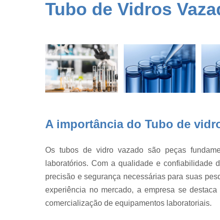
Conserto d
Tubo de Vidros Vaza
vidraria
Dessecador
de vidro
Detector de
gases
Equipament
para
laboratório
Equipament
A importância do Tubo de vidr
para
laboratório
Estufa de
Os tubos de vidro vazado são peças fundamen
cultura
laboratórios. Com a qualidade e confiabilidade 
Estufa de
precisão e segurança necessárias para suas pes
secagem
experiência no mercado, a empresa se destaca p
Fábrica de
comercialização de equipamentos laboratoriais.
balão vidrari