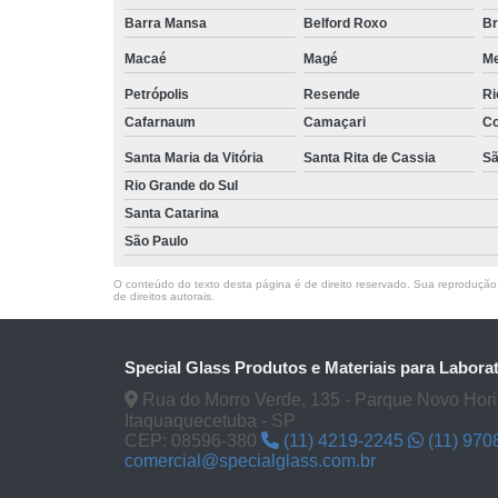
Barra Mansa
Belford Roxo
Br
Macaé
Magé
Me
Petrópolis
Resende
Ri
Cafarnaum
Camaçari
Co
Santa Maria da Vitória
Santa Rita de Cassia
Sã
Rio Grande do Sul
Santa Catarina
São Paulo
O conteúdo do texto desta página é de direito reservado. Sua reprodução, 
de direitos autorais
.
Special Glass Produtos e Materiais para Labora
Rua do Morro Verde, 135 - Parque Novo Hori
Itaquaquecetuba - SP
CEP: 08596-380
(11) 4219-2245
(11) 970
comercial@specialglass.com.br