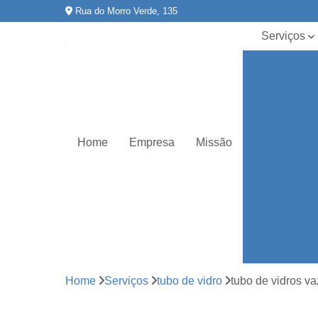
Rua do Morro Verde, 135
Serviços
Agitador
magnético
Aparelhos d
vidro para
laboratório
Home
Empresa
Missão
Balão para
destilação
Balão vidrar
Banho mari
para
laboratório
Calibração 
equipament
Home
Serviços
tubo de vidro
tubo de vidros v
Certificado r