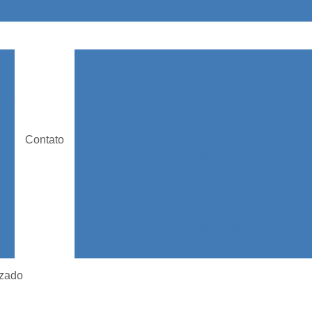
Agitador Aquecedor Magnétic
Agitador e Aquecedor Magnét
e
Agitador Magnético Aquecimento
Agitador Magnético Digital
Contato
Agitador Magnético para Laborat
Agitador Magnético sem Aqu
ia
Aparelhos de Vidro pa
a
Aparelhos de Vidro para L
Aparelhos de Vidro para La
de
o
Aparelhos de Vidro par
azado
bc
Aparelhos de Vidro para