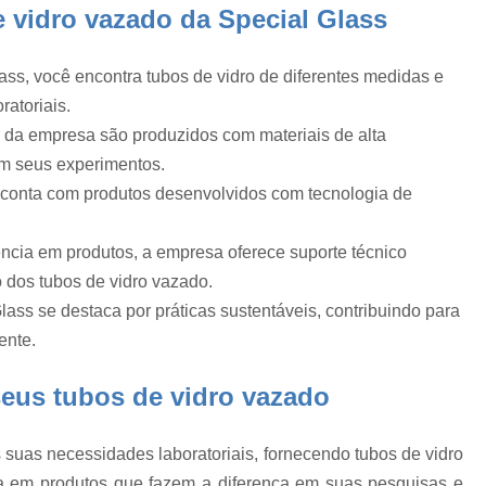
de
Balão Volumétrico 100 Ml
Balão Volu
e vidro vazado da Special Glass
Balão Volumétrico 500ml
e
ss, você encontra tubos de vidro de diferentes medidas e
Balão Volumétrico de Fundo Chato
atoriais.
Banho Maria Bioquímica
Banho Maria d
o da empresa são produzidos com materiais de alta
Banho Maria Equipamento de Labo
em seus experimentos.
a
Banho Maria Laboratório de Quí
 conta com produtos desenvolvidos com tecnologia de
Banho Maria nos Laboratórios
o
ência em produtos, a empresa oferece suporte técnico
Equipamento Banho Maria Laboratório
ro
o dos tubos de vidro vazado.
Calibração de Equipam
ass se destaca por práticas sustentáveis, contribuindo para
ente.
Calibração de Equipamentos de Indústrias
Calibração de Equipamentos de Medição
seus tubos de vidro vazado
Calibração de Equipamentos Laboratoria
Calibração de Equipamentos Médicos
 suas necessidades laboratoriais, fornecendo tubos de vidro
e
sta em produtos que fazem a diferença em suas pesquisas e