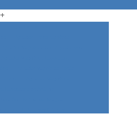
o
Agitador com Aquecimento
ico
Agitador Eletromagnético
Agitador Magnético com Aquecimento
Agitador Magnético Laboratório
ório
Agitador Magnético Portátil
ecimento
Agitação Magnética
ra Laboratório de Análise
aboratório de Análise de água
boratório de Análises Clínicas
a Laboratório de Biologia
 Laboratório de Biomedicina