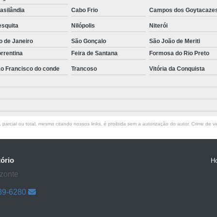
asilândia
Cabo Frio
Campos dos Goytacaze
Equipamento para 
squita
Nilópolis
Niterói
Equipamento para Laborató
o de Janeiro
São Gonçalo
São João de Meriti
Equipamento para Laboratório Microbiolog
rrentina
Feira de Santana
Formosa do Rio Preto
Equipamento de Laborat
o Francisco do conde
Trancoso
Vitória da Conquista
Equipamento de Laboratório de Bioquímica
Equipamento de Laboratório de Químic
Equipamento de Laboratório Químico
parcial ou total, mesmo citando nossos links, é proibida sem a autorização do autor. Crime de vi
Equipamento Laborató
Equipamento para Fa
Equipamento para Laboratório Es
tório
H
zonte
Equipamento para Laboratório
89-6280
Estufa Bacteriológica Microbiologia
Estuf
Estufa Cultura Bacteriológica