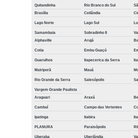
Quitandinha
Rio Branco do Sul
Sã
Brasília
Ceilândia
Ci
Lago Norte
Lago Sul
Lu
Samambaia
Sobradinho II
Va
Alphaville
Arujá
Ba
Cotia
Embu Guaçú
Em
Guarulhos
Itapecerica da Serra
It
Mairiporã
Mauá
Mo
Rio Grande da Serra
Salesópolis
Sa
Vargem Grande Paulista
Araguari
Araxá
Be
Cambuí
Campo das Vertentes
Co
Ipatinga
Itabira
It
PLANURA
Paraisópolis
Ri
Uberaba
Uberlândia
Va