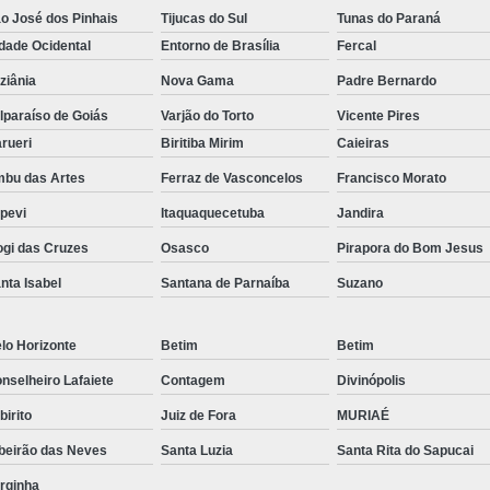
o José dos Pinhais
Tijucas do Sul
Tunas do Paraná
Dessecador de Vidro 250mm
dade Ocidental
Entorno de Brasília
Fercal
Dessecador de Vidro Compl
ziânia
Nova Gama
Padre Bernardo
Dessecador Laboratório de Química
De
lparaíso de Goiás
Varjão do Torto
Vicente Pires
Dessecadores para Laboratório
rueri
Biritiba Mirim
Caieiras
bu das Artes
Ferraz de Vasconcelos
Francisco Morato
Detector de Gases para Espa
apevi
Itaquaquecetuba
Jandira
Detector de Gás de Cozinha
Detector
gi das Cruzes
Osasco
Pirapora do Bom Jesus
Detector de Monóxido de Ca
nta Isabel
Santana de Parnaíba
Suzano
Detector de Vazamento de Gás
Det
Detector Gás
Detector Multigás 4 Gases
lo Horizonte
Betim
Betim
Equipamento para Laboratório Clínico
nselheiro Lafaiete
Contagem
Divinópolis
Equipamento para Laboratório de Bioquími
abirito
Juiz de Fora
MURIAÉ
Equipamento para Laboratório de Microbiolog
beirão das Neves
Santa Luzia
Santa Rita do Sapucai
Equipamento para Laborat
rginha