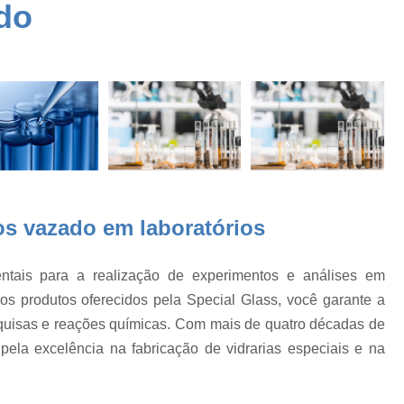
e
do
Aparelhos de Vidro para
Aparelhos de Vidro para
es
Aparelhos de Vidro para 
Aparelhos de Vidro para 
Aparelhos de Vidro par
o
Aparelhos de Vidro pa
Aparelhos de Vidro para Laboratório
os
os vazado em laboratórios
Balão com Saída Lateral
Balão de Decan
Balão de Destilação e Condensad
tais para a realização de experimentos e análises em
Balão de Fundo Redondo com Saída Lateral
dos produtos oferecidos pela Special Glass, você garante a
Balão Destilação
Balão Destilação Saída L
quisas e reações químicas. Com mais de quatro décadas de
ela excelência na fabricação de vidrarias especiais e na
Balão de Destilação
Balão de Fundo 
a
Balão de Fundo Redondo
Ba