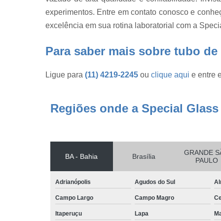
vidro
experimentos. Entre em contato conosco e conheç
Reatores d
excelência em sua rotina laboratorial com a Speci
vidro e
acessórios
Para saber mais sobre tubo de
Reatores d
vidro por litr
Ligue para
(11) 4219-2245
ou
clique aqui
e entre 
Reatores e
vidro em bh
Regiões onde a Special Glass
Termômetro
de laboratóri
Tubo de vidr
Tubos de
GRANDE S
BA - Bahia
Brasília
vidro
PAULO
Vidraria
Adrianópolis
Agudos do Sul
Al
Campo Largo
Campo Magro
Ce
Itaperuçu
Lapa
Ma