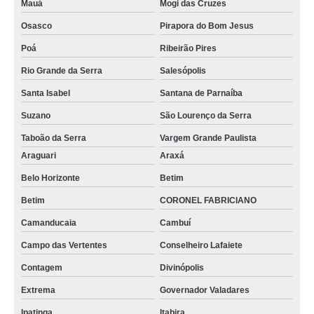
Mauá
Mogi das Cruzes
calibração de equipamentos laboratoriais preço Osasco
Osasco
Pirapora do Bom Jesus
profissional para calibração de equipamentos para medição Barra Mansa
Poá
Ribeirão Pires
calibração de equipamentos laboratoriais valor Brasília
Rio Grande da Serra
Salesópolis
calibração de equipamentos industriais valor Conselheiro Lafaiete
Santa Isabel
Santana de Parnaíba
empresa de calibração de equipamentos de medição Volta Redonda
Suzano
São Lourenço da Serra
calibração de equipamentos para medição preço Itaquaquecetuba
Taboão da Serra
Vargem Grande Paulista
calibração de equipamentos de análise de água preço Quitandinha
Araguari
Araxá
empresa de calibração de equipamentos de laboratório Franco da Rocha
Belo Horizonte
Betim
Betim
CORONEL FABRICIANO
calibração de equipamentos medição Lago Sul
Camanducaia
Cambuí
empresa de calibração de equipamentos laboratoriais Park Way
Campo das Vertentes
Conselheiro Lafaiete
profissional para calibração de equipamentos laboratoriais Arujá
Contagem
Divinópolis
profissional para calibração de equipamentos de medição Belo Horizonte
Extrema
Governador Valadares
calibração de equipamentos para laboratório Teresópolis
Ipatinga
Itabira