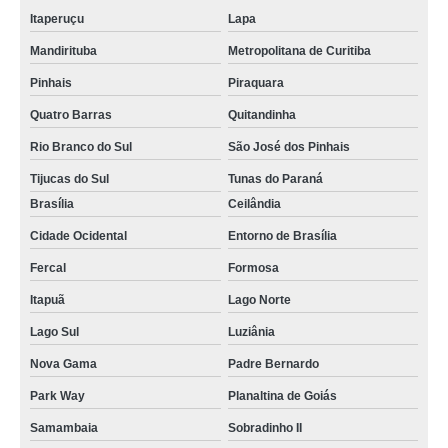
Itaperuçu
Lapa
calibração de equipamentos industriais Mauá
Mandirituba
Metropolitana de Curitiba
empresa de calibração de equipamentos medição Contenda
Pinhais
Piraquara
calibração de equipamentos para medição Juquitiba
Quatro Barras
Quitandinha
profissional para calibração de equipamentos de indústrias Cambuí
Rio Branco do Sul
São José dos Pinhais
calibração de equipamentos médicos Itabira
Tijucas do Sul
Tunas do Paraná
calibração de equipamentos de laboratório valor Contagem
Brasília
Ceilândia
calibração de equipamentos de medição valor Araxá
Cidade Ocidental
Entorno de Brasília
profissional para calibração de equipamentos médicos Rio de Janeiro
Fercal
Formosa
calibração de equipamentos para laboratório Sete Lagoas
Itapuã
Lago Norte
Lago Sul
Luziânia
calibração de equipamentos de medição Divinópolis
Nova Gama
Padre Bernardo
calibração de equipamentos industriais preço Embu das Artes
Park Way
Planaltina de Goiás
empresa de calibração de equipamentos volumétricos Mogi das Cruzes
Samambaia
Sobradinho II
calibração de equipamentos para laboratório preço Itapuã