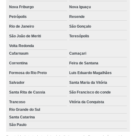
empresa de calibração de equipamentos para laboratório petroquímica
Valparaíso de Goiás
Nova Friburgo
Nova Iguaçu
empresa de calibração de equipamentos de indústrias Uberaba
Petrópolis
Resende
profissional para calibração de equipamentos para medição Carapicuíba
Rio de Janeiro
São Gonçalo
calibração de equipamentos laboratoriais preço São João de Meriti
São João de Meriti
Teresópolis
Volta Redonda
calibração de equipamentos de laboratório Itaboraí
Cafarnaum
Camaçari
empresa de calibração de equipamentos industriais Campos dos
Goytacazes
Correntina
Feira de Santana
calibração de equipamentos de indústrias Teresópolis
Formosa do Rio Preto
Luis Eduardo Magalhães
empresa de calibração de equipamentos laboratoriais Campina Grande do
Salvador
Santa Maria da Vitória
Sul
Santa Rita de Cassia
São Francisco do conde
calibração de equipamentos volumétricos Caieiras
Trancoso
Vitória da Conquista
empresa de calibração de equipamentos volumétricos Colombo
Rio Grande do Sul
empresa de calibração de equipamentos para medição Águas Claras
Santa Catarina
São Paulo
profissional para calibração de equipamentos de medição Águas Claras