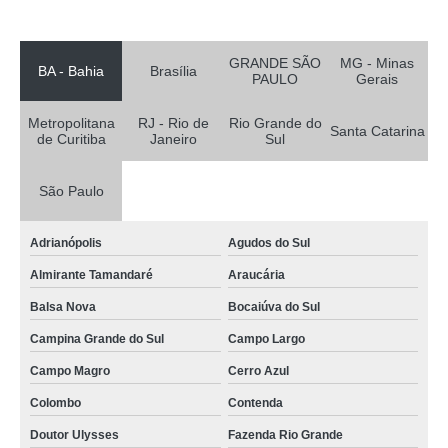
profissional para calibração de equipamentos volumétricos Lago Norte
empresa de calibração de equipamentos de laboratório Metropolitana de
GRANDE SÃO
MG - Minas
Curitiba
BA - Bahia
Brasília
PAULO
Gerais
profissional para calibração de equipamentos medição Planaltina de Goiás
Metropolitana
RJ - Rio de
Rio Grande do
Santa Catarina
empresa de calibração de equipamentos de indústrias Itapecerica da Serra
de Curitiba
Janeiro
Sul
calibração de equipamentos de laboratório preço Sete Lagoas
São Paulo
profissional para calibração de equipamentos médicos Nova Iguaçu
calibração de equipamentos de análise de água preço Águas Claras
Adrianópolis
Agudos do Sul
calibração de equipamentos para laboratório valor Metropolitana de Curitiba
Almirante Tamandaré
Araucária
calibração de equipamentos para medição valor Metropolitana de Curitiba
Balsa Nova
Bocaiúva do Sul
calibração de equipamentos de laboratório valor Bocaiúva do Sul
Campina Grande do Sul
Campo Largo
Campo Magro
Cerro Azul
profissional para calibração de equipamentos medição Suzano
Colombo
Contenda
empresa de calibração de equipamentos para laboratório Luziânia
Doutor Ulysses
Fazenda Rio Grande
calibração de equipamentos para laboratório preço Teresópolis