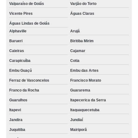
Valparaíso de Goiás
Varjão do Torto
calibração de equipamentos medição preço Cidade Ocidental
Vicente Pires
Águas Claras
calibração de equipamentos medição Nova Gama
Águas Lindas de Goiás
empresa de calibração de equipamentos médicos Barueri
Alphaville
Arujá
profissional para calibração de equipamentos laboratoriais Guarulhos
Barueri
Biritiba Mirim
profissional para calibração de equipamentos de indústrias Belo Horizonte
Caieiras
Cajamar
calibração de equipamentos laboratoriais valor Cabo Frio
Carapicuíba
Cotia
profissional para calibração de equipamentos de análise de água Suzano
Embu Guaçú
Embu das Artes
calibração de equipamentos de medição preço Bocaiúva do Sul
Ferraz de Vasconcelos
Francisco Morato
calibração de equipamentos industriais valor Magé
Franco da Rocha
Guararema
Guarulhos
Itapecerica da Serra
calibração de equipamentos médicos Santa Catarina
Itapevi
Itaquaquecetuba
calibração de equipamentos de indústrias valor Itabira
Jandira
Jundiaí
calibração de equipamentos de medição preço Volta Redonda
Juquitiba
Mairiporã
calibração de equipamentos de laboratório preço Brasília