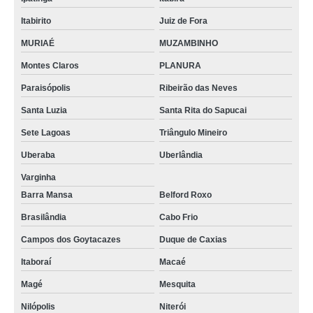
calibração de equipamentos para medição preço Suzano
Itabirito
Juiz de Fora
calibração de equipamentos de indústrias preço Cajamar
MURIAÉ
MUZAMBINHO
profissional para calibração de equipamentos de laboratório Itapuã
Montes Claros
PLANURA
calibração de equipamentos de análise de água Adrianópolis
Paraisópolis
Ribeirão das Neves
profissional para calibração de equipamentos industriais São Gonçalo
Santa Luzia
Santa Rita do Sapucai
calibração de equipamentos de medição valor Lago Sul
Sete Lagoas
Triângulo Mineiro
calibração de equipamentos para laboratório petroquímica Piraquara
Uberaba
Uberlândia
calibração de equipamentos para medição valor Cidade Ocidental
Varginha
Barra Mansa
Belford Roxo
calibração de equipamentos de indústrias preço Cambuí
Brasilândia
Cabo Frio
calibração de equipamentos medição valor Camaçari
Campos dos Goytacazes
Duque de Caxias
calibração de equipamentos de indústrias Paraisópolis
Itaboraí
Macaé
calibração de equipamentos de laboratório Feira de Santana
Magé
Mesquita
calibração de equipamentos de indústrias valor Fercal
Nilópolis
Niterói