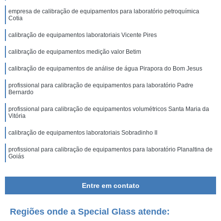
empresa de calibração de equipamentos para laboratório petroquímica
Cotia
calibração de equipamentos laboratoriais Vicente Pires
calibração de equipamentos medição valor Betim
calibração de equipamentos de análise de água Pirapora do Bom Jesus
profissional para calibração de equipamentos para laboratório Padre
Bernardo
profissional para calibração de equipamentos volumétricos Santa Maria da
Vitória
calibração de equipamentos laboratoriais Sobradinho II
profissional para calibração de equipamentos para laboratório Planaltina de
Goiás
empresa de calibração de equipamentos medição Camanducaia
Entre em contato
calibração de equipamentos medição preço Teresópolis
profissional para calibração de equipamentos para laboratório petroquímica
Regiões onde a Special Glass atende:
Mesquita