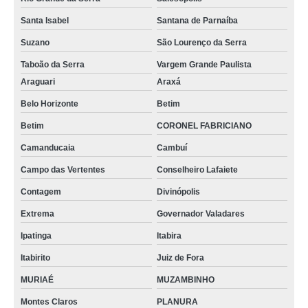
Santa Isabel
Santana de Parnaíba
balão com saída lateral valor Entorno de Brasília
Suzano
São Lourenço da Serra
balão com fundo chato preço São Lourenço da Serra
Taboão da Serra
Vargem Grande Paulista
preço de balão de destilação e condensador Padre Bernardo
Araguari
Araxá
balão de destilação e condensador Teresópolis
Belo Horizonte
Betim
distribuidor de balão destilação saída lateral Colombo
Betim
CORONEL FABRICIANO
balão de decantação valor Jundiaí
Camanducaia
Cambuí
preço de balão para química com fundo chato PLANURA
Campo das Vertentes
Conselheiro Lafaiete
balão com fundo chato Magé
Contagem
Divinópolis
balão com fundo chato preço Quatro Barras
Extrema
Governador Valadares
balão de fundo chato química preço Rio de Janeiro
Ipatinga
Itabira
distribuidor de balão de decantação Campos dos Goytacazes
Itabirito
Juiz de Fora
balão de fundo redondo com saída lateral Trancoso
MURIAÉ
MUZAMBINHO
Montes Claros
PLANURA
balão de fundo redondo com saída lateral Formosa do Rio Preto