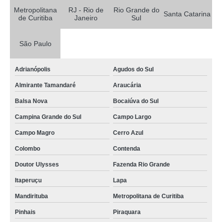
balão de destilação e condensador valor Cerro Azul
Metropolitana
RJ - Rio de
Rio Grande do
Santa Catarina
de Curitiba
Janeiro
Sul
balão de fundo redondo com saída lateral valor Sete Lagoas
balão para química com fundo chato valor Trancoso
São Paulo
balão de fundo chato química Contenda
Adrianópolis
Agudos do Sul
balão com saída lateral Bocaiúva do Sul
Almirante Tamandaré
Araucária
preço de balão de saída lateral Juiz de Fora
Balsa Nova
Bocaiúva do Sul
balão para química com fundo chato Arujá
Campina Grande do Sul
Campo Largo
distribuidor de balão para química com fundo chato Macaé
Campo Magro
Cerro Azul
balão com fundo chato Petrópolis
Colombo
Contenda
preço de balão destilação saída lateral São Gonçalo
Doutor Ulysses
Fazenda Rio Grande
distribuidor de balão com fundo chato Formosa
Itaperuçu
Lapa
preço de balão de fundo redondo com saída lateral São José dos Pinhais
Mandirituba
Metropolitana de Curitiba
balão de química valor Franco da Rocha
Pinhais
Piraquara