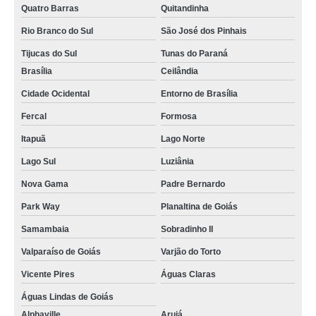
distribuidor de balão destilação saída lateral Santa Luzia
Quatro Barras
Quitandinha
distribuidor de balão de fundo chato química Pirapora do Bom Jesus
Rio Branco do Sul
São José dos Pinhais
Tijucas do Sul
Tunas do Paraná
balão de fundo redondo com saída lateral valor Francisco Morato
Brasília
Ceilândia
balão de decantação valor Quitandinha
Cidade Ocidental
Entorno de Brasília
preço de balão destilação MURIAÉ
Fercal
Formosa
balão com fundo chato valor Agudos do Sul
Itapuã
Lago Norte
balão de química preço Araxá
Lago Sul
Luziânia
balão destilação preço Barra Mansa
Nova Gama
Padre Bernardo
distribuidor de balão destilação Mairiporã
Park Way
Planaltina de Goiás
balão destilação saída lateral Cidade Ocidental
Samambaia
Sobradinho II
balão de decantação preço Contenda
Valparaíso de Goiás
Varjão do Torto
balão de fundo redondo com saída lateral preço Conselheiro Lafaiete
Vicente Pires
Águas Claras
preço de balão de decantação Campo das Vertentes
Águas Lindas de Goiás
Alphaville
Arujá