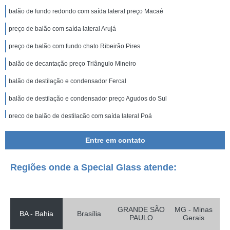
balão de fundo redondo com saída lateral preço Macaé
preço de balão com saída lateral Arujá
preço de balão com fundo chato Ribeirão Pires
balão de decantação preço Triângulo Mineiro
balão de destilação e condensador Fercal
balão de destilação e condensador preço Agudos do Sul
preço de balão de destilação com saída lateral Poá
balão de saída lateral Brasília
Entre em contato
distribuidor de balão de saída lateral Triângulo Mineiro
Regiões onde a Special Glass atende:
preço de balão de fundo redondo com saída lateral Cajamar
preço de balão de química Volta Redonda
balão com saída lateral preço Pirapora do Bom Jesus
GRANDE SÃO
MG - Minas
BA - Bahia
Brasília
PAULO
Gerais
balão de destilação com saída lateral valor Santa Rita do Sapucai