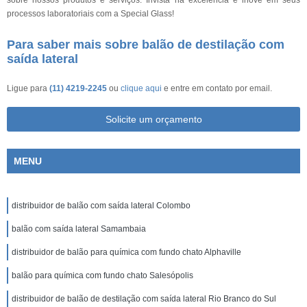
sobre nossos produtos e serviços. Invista na excelência e inove em seus
processos laboratoriais com a Special Glass!
Para saber mais sobre balão de destilação com
saída lateral
Ligue para
(11) 4219-2245
ou
clique aqui
e entre em contato por email.
Solicite um orçamento
MENU
distribuidor de balão com saída lateral Colombo
balão com saída lateral Samambaia
distribuidor de balão para química com fundo chato Alphaville
balão para química com fundo chato Salesópolis
distribuidor de balão de destilação com saída lateral Rio Branco do Sul