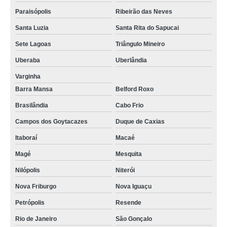
Paraisópolis
Ribeirão das Neves
distribuidor de balão de decantação Nova Iguaçu
Santa Luzia
Santa Rita do Sapucai
balão destilação preço Feira de Santana
Sete Lagoas
Triângulo Mineiro
balão para química com fundo chato preço Águas Claras
Uberaba
Uberlândia
balão destilação saída lateral valor Itapuã
Varginha
preço de balão destilação saída lateral Santa Isabel
Barra Mansa
Belford Roxo
balão de decantação MUZAMBINHO
Brasilândia
Cabo Frio
balão de decantação Fercal
Campos dos Goytacazes
Duque de Caxias
balão de destilação com saída lateral valor Varginha
Itaboraí
Macaé
distribuidor de balão de destilação e condensador Trancoso
Magé
Mesquita
distribuidor de balão com fundo chato Cajamar
Nilópolis
Niterói
balão de fundo chato química valor Entorno de Brasília
Nova Friburgo
Nova Iguaçu
balão de fundo chato química valor Bocaiúva do Sul
Petrópolis
Resende
Rio de Janeiro
São Gonçalo
distribuidor de balão de química Cafarnaum