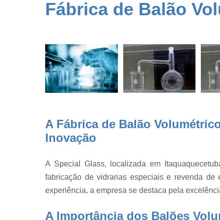
Conserto d
Fábrica de Balão Vo
vidraria
Dessecador
de vidro
Detector de
gases
Equipament
para
laboratório
Equipament
A Fábrica de Balão Volumétrico
para
laboratório
Inovação
Estufa de
cultura
A Special Glass, localizada em Itaquaquecet
Estufa de
fabricação de vidrarias especiais e revenda d
secagem
experiência, a empresa se destaca pela excelência
Fábrica de
balão vidrari
A Importância dos Balões Volu