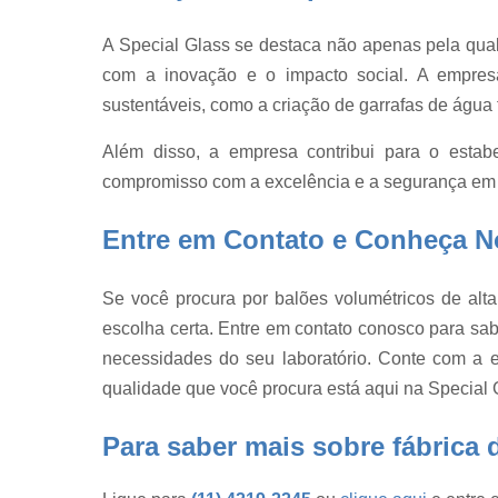
vidro
A Special Glass se destaca não apenas pela qu
Reatores d
vidro e
com a inovação e o impacto social. A empresa 
acessórios
sustentáveis, como a criação de garrafas de água fe
Reatores d
vidro por litr
Além disso, a empresa contribui para o esta
compromisso com a excelência e a segurança em 
Reatores e
vidro em bh
Entre em Contato e Conheça N
Termômetro
de laboratóri
Se você procura por balões volumétricos de alta
Tubo de vidr
escolha certa. Entre em contato conosco para s
Tubos de
vidro
necessidades do seu laboratório. Conte com a e
qualidade que você procura está aqui na Special 
Vidraria
Para saber mais sobre fábrica 