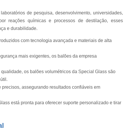
de
Balão Volumétrico 100 Ml
Balão Volu
Balão Volumétrico 500ml
laboratórios de pesquisa, desenvolvimento, universidades,
e
por reações químicas e processos de destilação, esses
Balão Volumétrico de Fundo Chato
ça e durabilidade.
Banho Maria Bioquímica
Banho Maria d
roduzidos com tecnologia avançada e materiais de alta
Banho Maria Equipamento de Labo
a
Banho Maria Laboratório de Quí
gurança mais exigentes, os balões da empresa
Banho Maria nos Laboratórios
o
Equipamento Banho Maria Laboratório
a qualidade, os balões volumétricos da Special Glass são
ro
til.
Calibração de Equipam
 precisos, assegurando resultados confiáveis em
Calibração de Equipamentos de Indústrias
Calibração de Equipamentos de Medição
ass está pronta para oferecer suporte personalizado e tirar
Calibração de Equipamentos Laboratoria
Calibração de Equipamentos Médicos
al
e