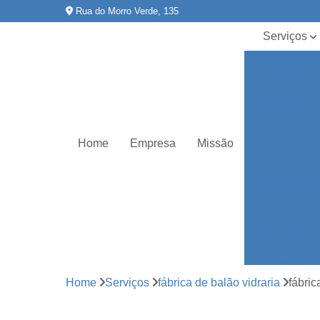
Rua do Morro Verde, 135
Serviços
Agitador
magnético
Aparelhos d
vidro para
laboratório
Home
Empresa
Missão
Balão para
destilação
Balão vidrar
Banho mari
para
laboratório
Calibração 
equipament
Home
Serviços
fábrica de balão vidraria
fábric
Certificado r