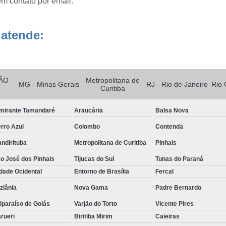
em contato por email.
Dessecador de Vidro 250mm
Dessecador de Vidro Compl
 atende:
Dessecador Laboratório de Química
De
Dessecadores para Laboratório
ÃO
Metropolitana de
Detector de Gases para Espa
MG - Minas Gerais
RJ - Rio de Janeiro
Rio 
Curitiba
Detector de Gás de Cozinha
Detector
mirante Tamandaré
Araucária
Balsa Nova
Detector de Monóxido de Ca
rro Azul
Colombo
Contenda
Detector de Vazamento de Gás
Det
ndirituba
Metropolitana de Curitiba
Pinhais
Detector Gás
Detector Multigás 4 Gases
o José dos Pinhais
Tijucas do Sul
Tunas do Paraná
Equipamento para Laboratório Clínico
dade Ocidental
Entorno de Brasília
Fercal
Equipamento para Laboratório de Bioquími
ziânia
Nova Gama
Padre Bernardo
Equipamento para Laboratório de Microbiolog
lparaíso de Goiás
Varjão do Torto
Vicente Pires
rueri
Biritiba Mirim
Caieiras
Equipamento para Laborat