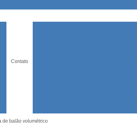
Agitador Aquecedor Magnétic
Agitador e Aquecedor Magnét
e
Agitador Magnético Aquecimento
Agitador Magnético Digital
Contato
Agitador Magnético para Laborat
Agitador Magnético sem Aqu
ia
Aparelhos de Vidro pa
a
Aparelhos de Vidro para L
Aparelhos de Vidro para La
de
o
Aparelhos de Vidro par
a de balão volumétrico
bc
Aparelhos de Vidro para