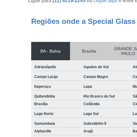
Ligue para
(11) 4219-2245
ou
clique aqui
e entre 
Regiões onde a Special Glass
GRANDE S
BA - Bahia
Brasília
PAULO
Adrianópolis
Agudos do Sul
Al
Campo Largo
Campo Magro
Ce
Itaperuçu
Lapa
Ma
Quitandinha
Rio Branco do Sul
Sã
Brasília
Ceilândia
Ci
Lago Norte
Lago Sul
Lu
Samambaia
Sobradinho II
Va
Alphaville
Arujá
Ba