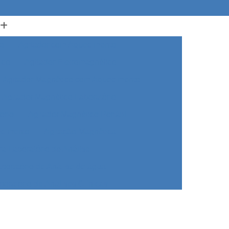
o
Agitador com Aquecimento
ico
Agitador Eletromagnético
Agitador Magnético com Aquecimento
Agitador Magnético Laboratório
ório
Agitador Magnético Portátil
ecimento
Agitação Magnética
ra Laboratório de Análise
aboratório de Análise de água
boratório de Análises Clínicas
a Laboratório de Biologia
 Laboratório de Biomedicina