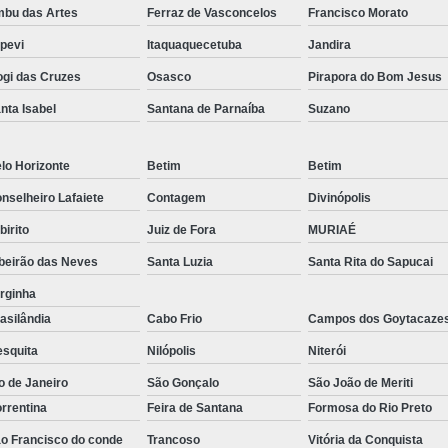
bu das Artes
Ferraz de Vasconcelos
Francisco Morato
Equipamento para 
apevi
Itaquaquecetuba
Jandira
Equipamento para Laborató
gi das Cruzes
Osasco
Pirapora do Bom Jesus
Equipamento para Laboratório Microbiolog
nta Isabel
Santana de Parnaíba
Suzano
Equipamento de Laborat
Equipamento de Laboratório de Bioquímica
lo Horizonte
Betim
Betim
Equipamento de Laboratório de Químic
nselheiro Lafaiete
Contagem
Divinópolis
Equipamento de Laboratório Químico
abirito
Juiz de Fora
MURIAÉ
Equipamento Laborató
beirão das Neves
Santa Luzia
Santa Rita do Sapucai
rginha
Equipamento para Fa
asilândia
Cabo Frio
Campos dos Goytacaze
Equipamento para Laboratório Es
squita
Nilópolis
Niterói
Equipamento para Laboratório
o de Janeiro
São Gonçalo
São João de Meriti
Estufa Bacteriológica Microbiologia
Estuf
rrentina
Feira de Santana
Formosa do Rio Preto
Estufa Cultura Bacteriológica
o Francisco do conde
Trancoso
Vitória da Conquista