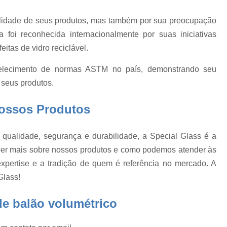
Calibração de Equipamentos 
Calibração de Equipamentos para Medição
alidade de seus produtos, mas também por sua preocupação
e
foi reconhecida internacionalmente por suas iniciativas
Calibração Acreditada Certificado Rbc
itas de vidro reciclável.
Certificado Rbc Acreditação do Laboratório
e
o
belecimento de normas ASTM no país, demonstrando seu
Certificado Rbc de Centros de Pesquisas
seus produtos.
m
Certificado Rbc de Novo Equipamento
Certificado Rbc em Laboratórios Metrol
ossos Produtos
o
Certificado Rbc para Laboratórios de Univers
 qualidade, segurança e durabilidade, a Special Glass é a
o
Conserto de Vidraria Calibrada
aber mais sobre nossos produtos e como podemos atender às
Conserto de Vidraria de Precisão
xpertise e a tradição de quem é referência no mercado. A
Conserto de Vidraria Destilador
Glass!
Conserto de Vidraria para Destilação
de balão volumétrico
Conserto de Vidraria Química
Consert
Dessecador 300mm
Dessecador 