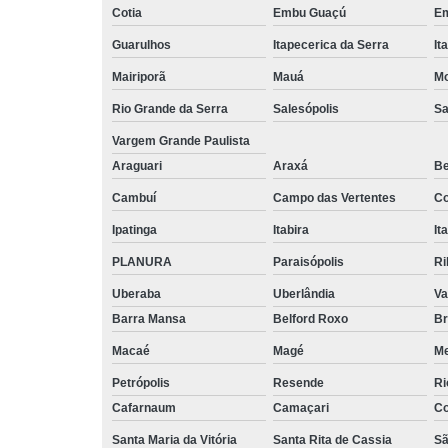
Cotia
Embu Guaçú
Em
Guarulhos
Itapecerica da Serra
It
Mairiporã
Mauá
Mo
Rio Grande da Serra
Salesópolis
Sa
Vargem Grande Paulista
Araguari
Araxá
Be
Cambuí
Campo das Vertentes
Co
Ipatinga
Itabira
It
PLANURA
Paraisópolis
Ri
Uberaba
Uberlândia
Va
Barra Mansa
Belford Roxo
Br
Macaé
Magé
Me
Petrópolis
Resende
Ri
Cafarnaum
Camaçari
Co
Santa Maria da Vitória
Santa Rita de Cassia
Sã