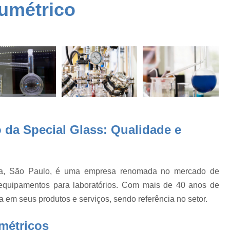
e
lumétrico
Aparelhos de Vidro para
Aparelhos de Vidro para
es
Aparelhos de Vidro para 
Aparelhos de Vidro para 
Aparelhos de Vidro par
o
Aparelhos de Vidro pa
Aparelhos de Vidro para Laboratório
os
 da Special Glass: Qualidade e
Balão com Saída Lateral
Balão de Decan
Balão de Destilação e Condensad
Balão de Fundo Redondo com Saída Lateral
uba, São Paulo, é uma empresa renomada no mercado de
Balão Destilação
Balão Destilação Saída L
e equipamentos para laboratórios. Com mais de 40 anos de
 em seus produtos e serviços, sendo referência no setor.
Balão de Destilação
Balão de Fundo 
a
Balão de Fundo Redondo
Ba
métricos