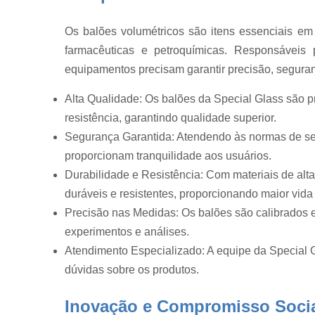
Fabricação 
vidraria
Os balões volumétricos são itens essenciais em 
Fabricante d
farmacêuticas e petroquímicas. Responsáveis 
vidraria
equipamentos precisam garantir precisão, seguran
Frascos de
vidros
Alta Qualidade: Os balões da Special Glass são p
Frascos par
resistência, garantindo qualidade superior.
laboratório
Segurança Garantida: Atendendo às normas de se
Funil de vidr
proporcionam tranquilidade aos usuários.
Durabilidade e Resistência: Com materiais de alt
Funis de vid
duráveis e resistentes, proporcionando maior vida ú
Medidor de
gases
Precisão nas Medidas: Os balões são calibrados e
experimentos e análises.
Medidor
umidade de
Atendimento Especializado: A equipe da Special Gl
algodão
dúvidas sobre os produtos.
Proveta
Inovação e Compromisso Soci
Reatores d