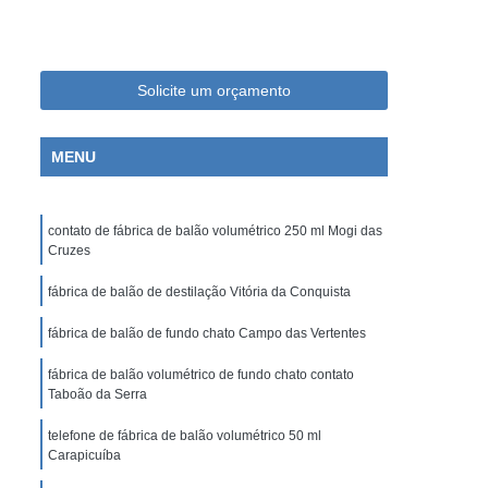
 Laboratório de Bioquímica
 Laboratório de Cosméticos
Laboratório de Farmacologia
Solicite um orçamento
Laboratório de Medicamentos
MENU
a Laboratório de Pesquisa
ra Laboratório de Química
contato de fábrica de balão volumétrico 250 ml Mogi das
 de Vacinas
Balão com Fundo Chato
Cruzes
tação
Balão de Destilação com Saída Lateral
fábrica de balão de destilação Vitória da Conquista
or
Balão de Fundo Chato Química
fábrica de balão de fundo chato Campo das Vertentes
Balão de Química
Balão de Saída Lateral
fábrica de balão volumétrico de fundo chato contato
ateral
Balão para Química com Fundo Chato
Taboão da Serra
Chato
Balão de Fundo Chato e Redondo
telefone de fábrica de balão volumétrico 50 ml
Carapicuíba
lão de Vidro
Balão Volumétrico