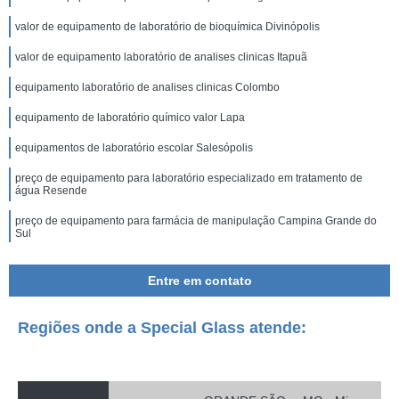
valor de equipamento de laboratório de bioquímica Divinópolis
valor de equipamento laboratório de analises clinicas Itapuã
equipamento laboratório de analises clinicas Colombo
equipamento de laboratório químico valor Lapa
equipamentos de laboratório escolar Salesópolis
preço de equipamento para laboratório especializado em tratamento de
água Resende
preço de equipamento para farmácia de manipulação Campina Grande do
Sul
preço de equipamento de laboratório escolar Mandirituba
Entre em contato
equipamentos de laboratório de bioquímica Samambaia
equipamento para laboratório especializado em tratamento de água Jundiaí
Regiões onde a Special Glass atende:
valor de equipamento de laboratório químico Varginha
valor de equipamento de laboratório de microbiologia Quitandinha