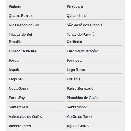
Pinhais
Piraquara
preço de equipamento de laboratório de microbiologia Betim
Quatro Barras
Quitandinha
valor de equipamento de laboratório de química Arujá
Rio Branco do Sul
São José dos Pinhais
equipamentos para laboratório químico Taboão da Serra
Tijucas do Sul
Tunas do Paraná
valor de equipamento para laboratório químico Tijucas do Sul
Brasília
Ceilândia
equipamento de laboratório de bioquímica Macaé
Cidade Ocidental
Entorno de Brasília
valor de equipamento laboratório de analises clinicas Almirante Tamandaré
Fercal
Formosa
preço de equipamento de laboratório de analises clinicas Jundiaí
Itapuã
Lago Norte
equipamento para laboratório químico Santa Rita do Sapucai
Lago Sul
Luziânia
equipamento de laboratório químico Mauá
Nova Gama
Padre Bernardo
equipamento de laboratório de bioquímica Piraquara
Park Way
Planaltina de Goiás
equipamento de laboratório escolar Santa Catarina
Samambaia
Sobradinho II
Valparaíso de Goiás
Varjão do Torto
preço de equipamento e material de laboratório MUZAMBINHO
Vicente Pires
Águas Claras
preço de equipamento de laboratório escolar Santa Catarina