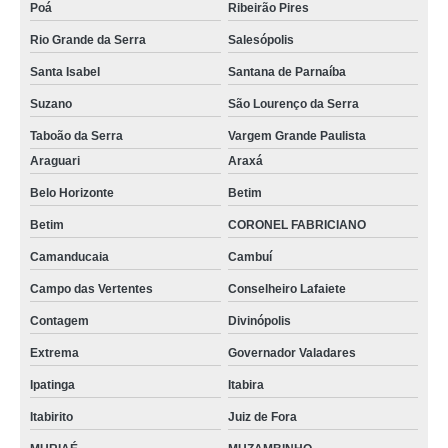
Poá
Ribeirão Pires
equipamento de laboratório de bioquímica valor Planaltina de Goiás
Rio Grande da Serra
Salesópolis
equipamentos de laboratório escolar Mesquita
Santa Isabel
Santana de Parnaíba
equipamento de laboratório de química valor São Paulo
Suzano
São Lourenço da Serra
equipamentos laboratório de analises clinicas Taboão da Serra
Taboão da Serra
Vargem Grande Paulista
preço de equipamento de laboratório de microbiologia Tijucas do Sul
Araguari
Araxá
equipamento de laboratório de microbiologia Itapuã
Belo Horizonte
Betim
Betim
CORONEL FABRICIANO
equipamento para farmácia de manipulação Resende
Camanducaia
Cambuí
equipamento e material de laboratório Rio Branco do Sul
Campo das Vertentes
Conselheiro Lafaiete
valor de equipamento para laboratório especializado em tratamento de
água Embu Guaçú
Contagem
Divinópolis
preço de equipamento de laboratório de analises clinicas Colombo
Extrema
Governador Valadares
equipamento de laboratório de analises clinicas Embu Guaçú
Ipatinga
Itabira
valor de equipamento de laboratório escolar Arujá
Itabirito
Juiz de Fora
valor de equipamento e material de laboratório Embu das Artes