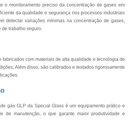
de
Balão Volumétrico 100 Ml
Balão Volu
e o monitoramento preciso da concentração de gases em
Balão Volumétrico 500ml
ficiente da qualidade e segurança nos processos industriais
e
vel detectar variações mínimas na concentração de gases,
Balão Volumétrico de Fundo Chato
 de trabalho seguro.
Banho Maria Bioquímica
Banho Maria d
Banho Maria Equipamento de Labo
a
Banho Maria Laboratório de Quí
fabricados com materiais de alta qualidade e tecnologia de
Banho Maria nos Laboratórios
o
dições. Além disso, são calibrados e testados rigorosamente
Equipamento Banho Maria Laboratório
ro
licações.
Calibração de Equipam
ão
Calibração de Equipamentos de Indústrias
Calibração de Equipamentos de Medição
or de gás GLP da Special Glass é um equipamento prático e
Calibração de Equipamentos Laboratoria
ade de manutenção, o que garante maior produtividade e
Calibração de Equipamentos Médicos
e