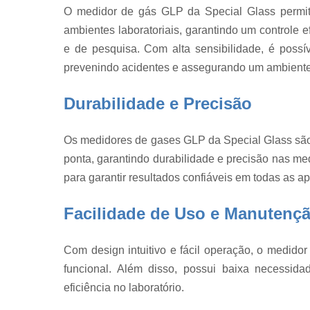
Fabricação 
O medidor de gás GLP da Special Glass permit
vidraria
ambientes laboratoriais, garantindo um controle e
Fabricante d
e de pesquisa. Com alta sensibilidade, é possí
vidraria
prevenindo acidentes e assegurando um ambiente
Frascos de
vidros
Durabilidade e Precisão
Frascos par
laboratório
Os medidores de gases GLP da Special Glass são 
Funil de vidr
ponta, garantindo durabilidade e precisão nas me
Funis de vid
para garantir resultados confiáveis em todas as ap
Medidor de
gases
Facilidade de Uso e Manutenç
Medidor
umidade de
Com design intuitivo e fácil operação, o medid
algodão
funcional. Além disso, possui baixa necessid
Proveta
eficiência no laboratório.
Reatores d