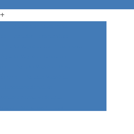
o
Agitador com Aquecimento
ico
Agitador Eletromagnético
Agitador Magnético com Aquecimento
Agitador Magnético Laboratório
ório
Agitador Magnético Portátil
ecimento
Agitação Magnética
ra Laboratório de Análise
aboratório de Análise de água
boratório de Análises Clínicas
a Laboratório de Biologia
 Laboratório de Biomedicina