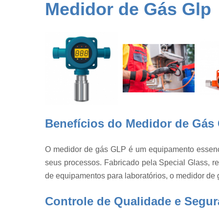
Conserto d
Medidor de Gás Glp
vidraria
Dessecador
de vidro
Detector de
gases
Equipament
para
laboratório
Equipament
Benefícios do Medidor de Gás 
para
laboratório
Estufa de
O medidor de gás GLP é um equipamento essenci
cultura
seus processos. Fabricado pela Special Glass, 
Estufa de
de equipamentos para laboratórios, o medidor de
secagem
Fábrica de
Controle de Qualidade e Segu
balão vidrari