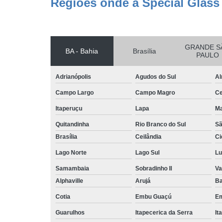
Regiões onde a Special Glass
GRANDE S
BA - Bahia
Brasília
PAULO
Adrianópolis
Agudos do Sul
Al
Campo Largo
Campo Magro
Ce
Itaperuçu
Lapa
Ma
Quitandinha
Rio Branco do Sul
Sã
Brasília
Ceilândia
Ci
Lago Norte
Lago Sul
Lu
Samambaia
Sobradinho II
Va
Alphaville
Arujá
Ba
Cotia
Embu Guaçú
Em
Guarulhos
Itapecerica da Serra
It