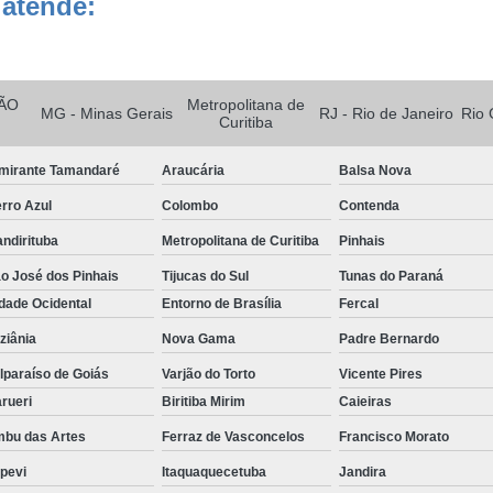
 atende:
Dessecador de Vidro 250mm
Dessecador de Vidro Compl
ÃO
Metropolitana de
Dessecador Laboratório de Química
De
MG - Minas Gerais
RJ - Rio de Janeiro
Rio 
Curitiba
Dessecadores para Laboratório
mirante Tamandaré
Araucária
Balsa Nova
Detector de Gases para Espa
rro Azul
Colombo
Contenda
Detector de Gás de Cozinha
Detector
ndirituba
Metropolitana de Curitiba
Pinhais
Detector de Monóxido de Ca
o José dos Pinhais
Tijucas do Sul
Tunas do Paraná
Detector de Vazamento de Gás
Det
dade Ocidental
Entorno de Brasília
Fercal
Detector Gás
Detector Multigás 4 Gases
ziânia
Nova Gama
Padre Bernardo
Equipamento para Laboratório Clínico
lparaíso de Goiás
Varjão do Torto
Vicente Pires
rueri
Biritiba Mirim
Caieiras
Equipamento para Laboratório de Bioquími
bu das Artes
Ferraz de Vasconcelos
Francisco Morato
Equipamento para Laboratório de Microbiolog
apevi
Itaquaquecetuba
Jandira
Equipamento para Laborat