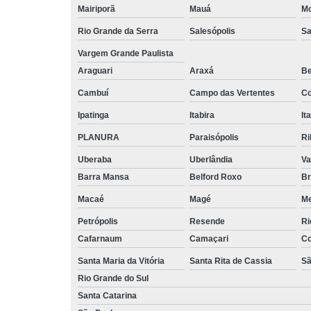
Mairiporã
Mauá
Mo
Rio Grande da Serra
Salesópolis
Sa
Vargem Grande Paulista
Araguari
Araxá
Be
Cambuí
Campo das Vertentes
Co
Ipatinga
Itabira
It
PLANURA
Paraisópolis
Ri
Uberaba
Uberlândia
Va
Barra Mansa
Belford Roxo
Br
Macaé
Magé
Me
Petrópolis
Resende
Ri
Cafarnaum
Camaçari
Co
Santa Maria da Vitória
Santa Rita de Cassia
Sã
Rio Grande do Sul
Santa Catarina