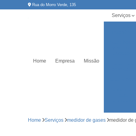
Rua do Morro Verde, 135
Serviços
Agitador
magnético
Aparelhos d
vidro para
laboratório
Home
Empresa
Missão
Balão para
destilação
Balão vidrar
Banho mari
para
laboratório
Calibração 
equipament
Home
Serviços
medidor de gases
medidor de 
Certificado r