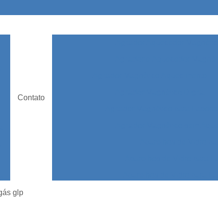
Agitador Aquecedor Magnétic
Agitador e Aquecedor Magnét
e
Agitador Magnético Aquecimento
Agitador Magnético Digital
Contato
Agitador Magnético para Laborat
Agitador Magnético sem Aqu
ia
Aparelhos de Vidro pa
a
Aparelhos de Vidro para L
Aparelhos de Vidro para La
de
o
Aparelhos de Vidro par
gás glp
bc
Aparelhos de Vidro para