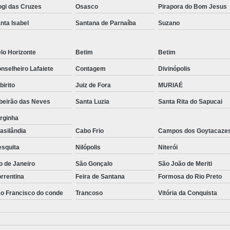
gi das Cruzes
Osasco
Pirapora do Bom Jesus
Equipamento para 
nta Isabel
Santana de Parnaíba
Suzano
Equipamento para Laborató
Equipamento para Laboratório Microbiolog
lo Horizonte
Betim
Betim
Equipamento de Laborat
nselheiro Lafaiete
Contagem
Divinópolis
Equipamento de Laboratório de Bioquímica
abirito
Juiz de Fora
MURIAÉ
Equipamento de Laboratório de Químic
beirão das Neves
Santa Luzia
Santa Rita do Sapucai
Equipamento de Laboratório Químico
rginha
asilândia
Cabo Frio
Campos dos Goytacaze
Equipamento Laborató
squita
Nilópolis
Niterói
Equipamento para Fa
o de Janeiro
São Gonçalo
São João de Meriti
Equipamento para Laboratório Es
rrentina
Feira de Santana
Formosa do Rio Preto
Equipamento para Laboratório
o Francisco do conde
Trancoso
Vitória da Conquista
Estufa Bacteriológica Microbiologia
Estuf
Estufa Cultura Bacteriológica