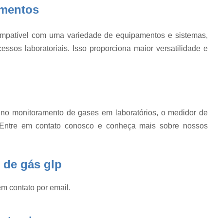
Calibração de Equipamentos 
amentos
Calibração de Equipamentos para Medição
e
Calibração Acreditada Certificado Rbc
mpatível com uma variedade de equipamentos e sistemas,
essos laboratoriais. Isso proporciona maior versatilidade e
Certificado Rbc Acreditação do Laboratório
e
o
Certificado Rbc de Centros de Pesquisas
m
Certificado Rbc de Novo Equipamento
Certificado Rbc em Laboratórios Metrol
 no monitoramento de gases em laboratórios, o medidor de
o
Certificado Rbc para Laboratórios de Univers
 Entre em contato conosco e conheça mais sobre nossos
o
Conserto de Vidraria Calibrada
Conserto de Vidraria de Precisão
 de gás glp
Conserto de Vidraria Destilador
Conserto de Vidraria para Destilação
em contato por email.
Conserto de Vidraria Química
Consert
Dessecador 300mm
Dessecador 