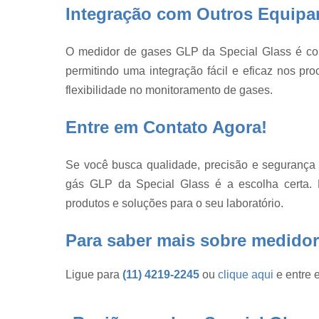
vidro
Integração com Outros Equip
Reatores d
vidro e
O medidor de gases GLP da Special Glass é co
acessórios
permitindo uma integração fácil e eficaz nos proc
Reatores d
flexibilidade no monitoramento de gases.
vidro por litr
Reatores e
Entre em Contato Agora!
vidro em bh
Termômetro
Se você busca qualidade, precisão e segurança
de laboratóri
gás GLP da Special Glass é a escolha certa.
Tubo de vidr
produtos e soluções para o seu laboratório.
Tubos de
vidro
Para saber mais sobre medidor
Vidraria
Ligue para
(11) 4219-2245
ou
clique aqui
e entre 