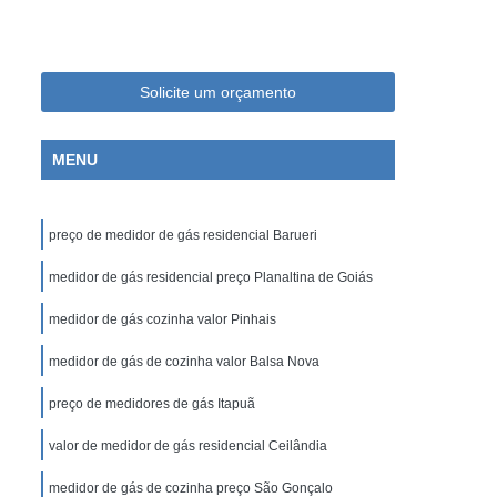
 Laboratório de Bioquímica
 Laboratório de Cosméticos
Laboratório de Farmacologia
Solicite um orçamento
Laboratório de Medicamentos
MENU
a Laboratório de Pesquisa
ra Laboratório de Química
preço de medidor de gás residencial Barueri
 de Vacinas
Balão com Fundo Chato
tação
medidor de gás residencial preço Planaltina de Goiás
Balão de Destilação com Saída Lateral
or
Balão de Fundo Chato Química
medidor de gás cozinha valor Pinhais
Balão de Química
Balão de Saída Lateral
medidor de gás de cozinha valor Balsa Nova
ateral
Balão para Química com Fundo Chato
preço de medidores de gás Itapuã
Chato
Balão de Fundo Chato e Redondo
valor de medidor de gás residencial Ceilândia
lão de Vidro
Balão Volumétrico
medidor de gás de cozinha preço São Gonçalo