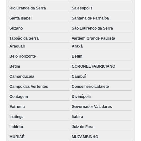
Rio Grande da Serra
Salesópolis
Santa Isabel
Santana de Parnaíba
Suzano
São Lourenço da Serra
Taboão da Serra
Vargem Grande Paulista
Araguari
Araxá
Belo Horizonte
Betim
Betim
CORONEL FABRICIANO
Camanducaia
Cambuí
Campo das Vertentes
Conselheiro Lafaiete
Contagem
Divinópolis
Extrema
Governador Valadares
Ipatinga
Itabira
Itabirito
Juiz de Fora
MURIAÉ
MUZAMBINHO