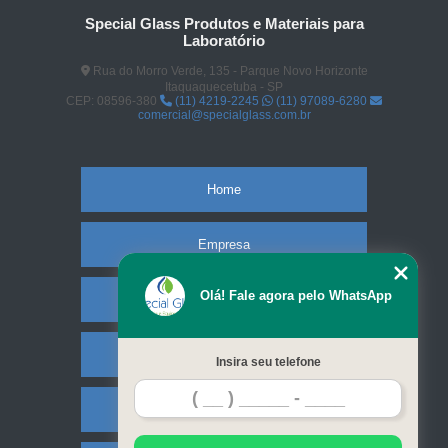
Special Glass Produtos e Materiais para
Laboratório
Rua do Morro Verde, 135 - Parque Novo Horizonte
Itaquaquecetuba - SP
CEP: 08596-380
(11) 4219-2245
(11) 97089-6280
comercial@specialglass.com.br
Home
Empresa
Olá! Fale agora pelo WhatsApp
Missão
Serviços
Insira seu telefone
Contato