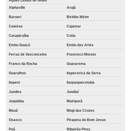
Águas Lindas de Goiás
Alphaville
Arujá
Barueri
Biritiba Mirim
Caieiras
Cajamar
Carapicuíba
Cotia
Embu Guaçú
Embu das Artes
Ferraz de Vasconcelos
Francisco Morato
Franco da Rocha
Guararema
Guarulhos
Itapecerica da Serra
Itapevi
Itaquaquecetuba
Jandira
Jundiaí
Juquitiba
Mairiporã
Mauá
Mogi das Cruzes
Osasco
Pirapora do Bom Jesus
Poá
Ribeirão Pires