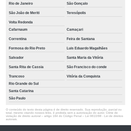
Rio de Janeiro
São Gonçalo
São João de Meriti
Teresópolis
Volta Redonda
Cafarnaum
Camaçari
Correntina
Feira de Santana
Formosa do Rio Preto
Luis Eduardo Magalhães
Salvador
Santa Maria da Vitória
Santa Rita de Cassia
São Francisco do conde
Trancoso
Vitória da Conquista
Rio Grande do Sul
Santa Catarina
São Paulo
O conteúdo do texto desta página é de direito reservado. Sua reprodução, parcial ou
total, mesmo citando nossos links, é proibida sem a autorização do autor. Crime de
violação de direito autoral – artigo 184 do Código Penal –
Lei 9610/98 - Lei de direitos
autorais
.