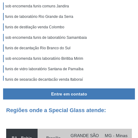
sob encomenda funis comuns Jandira
funis de laboratório Rio Grande da Serra
funis de destilação venda Colombo
sob encomenda funis de laboratório Samambaia
funis de decantação Rio Branco do Sul
sob encomenda funis laboratório Biritiba Mirim
funis de vidro laboratório Santana de Parnaíba
funis de separação decantação venda Itaboraí
funis de separação comprar Ceilândia
Entre em contato
funis comuns venda Duque de Caxias
Regiões onde a Special Glass atende:
funis de laboratório comprar Osasco
funis de separação venda Triângulo Mineiro
funis de haste longa Campos dos Goytacazes
GRANDE SÃO
MG - Minas