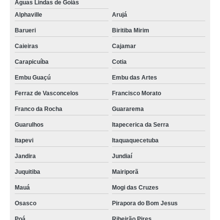
funis de decantação função venda Barueri
Águas Lindas de Goiás
Alphaville
Arujá
funis de separação decantação comprar Campina Grande do Sul
Barueri
Biritiba Mirim
onde vende funis de haste longa Governador Valadares
Caieiras
Cajamar
onde vende funis de decantação função PLANURA
Carapicuíba
Cotia
funis de vidro sinterizado comprar Correntina
Embu Guaçú
Embu das Artes
sob encomenda funis de destilação Juquitiba
Ferraz de Vasconcelos
Francisco Morato
sob encomenda funis de separação decantação Bocaiúva do Sul
Franco da Rocha
Guararema
funis de separação venda Petrópolis
Guarulhos
Itapecerica da Serra
funis laboratório Biritiba Mirim
Itapevi
Itaquaquecetuba
onde vende funis comuns Nova Iguaçu
Jandira
Jundiaí
funis de decantação comprar Ceilândia
Juquitiba
Mairiporã
funis de decantação função Vicente Pires
Mauá
Mogi das Cruzes
funis comuns Trancoso
Osasco
Pirapora do Bom Jesus
sob encomenda funis de vidro laboratório Niterói
Poá
Ribeirão Pires