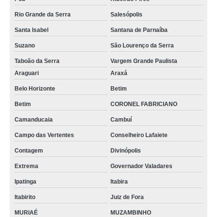
funis de haste longa venda Salesópolis
Rio Grande da Serra
Salesópolis
Santa Isabel
Santana de Parnaíba
sob encomenda funis de vidro função Quatro Barras
Suzano
São Lourenço da Serra
funis de vidro laboratório comprar Planaltina de Goiás
Taboão da Serra
Vargem Grande Paulista
funis laboratório comprar Niterói
Araguari
Araxá
funis de vidro função comprar Vitória da Conquista
Belo Horizonte
Betim
onde vende funis comuns Poá
Betim
CORONEL FABRICIANO
funis de vidro sinterizado venda Campina Grande do Sul
Camanducaia
Cambuí
onde vende funis de separação Governador Valadares
Campo das Vertentes
Conselheiro Lafaiete
funis de separação decantação comprar Belo Horizonte
Contagem
Divinópolis
funis comuns Campo Magro
Extrema
Governador Valadares
funis de decantação função São Gonçalo
Ipatinga
Itabira
sob encomenda funis de vidro sinterizado Nova Gama
Itabirito
Juiz de Fora
onde vende funis de separação decantação Teresópolis
MURIAÉ
MUZAMBINHO