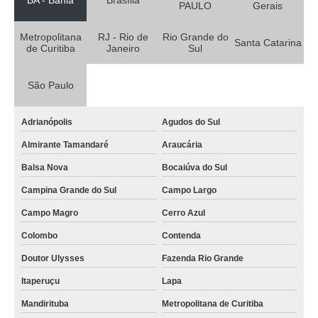
BA - Bahia
Brasília
PAULO
Gerais
onde vende funis de vidro laboratório Uberaba
sob encomenda funis de decantação função Extrema
Metropolitana
RJ - Rio de
Rio Grande do
Santa Catarina
de Curitiba
Janeiro
Sul
funis de destilação comprar Salvador
funis de vidro função comprar Itapecerica da Serra
São Paulo
funis laboratório venda Arujá
Adrianópolis
Agudos do Sul
funis de laboratório venda Jandira
Almirante Tamandaré
Araucária
funis de vidro função venda Ceilândia
Balsa Nova
Bocaiúva do Sul
funis de destilação Vitória da Conquista
Campina Grande do Sul
Campo Largo
funis de decantação função comprar Cambuí
Campo Magro
Cerro Azul
funis de vidro função Contagem
Colombo
Contenda
funis de separação Varjão do Torto
Doutor Ulysses
Fazenda Rio Grande
funis de vidro laboratório Santa Isabel
Itaperuçu
Lapa
funis de decantação venda Jundiaí
Mandirituba
Metropolitana de Curitiba