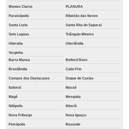
Montes Claros
PLANURA
onde vende funis de vidro função Magé
Paraisópolis
Ribeirão das Neves
funis de vidro sinterizado comprar Jundiaí
Santa Luzia
Santa Rita do Sapucai
onde vende funis laboratório Macaé
Sete Lagoas
Triângulo Mineiro
funis de haste longa Formosa
Uberaba
Uberlândia
onde vende funis de vidro função Lago Sul
Varginha
onde vende funis de decantação Cafarnaum
Barra Mansa
Belford Roxo
funis de separação comprar Itapevi
Brasilândia
Cabo Frio
funis de separação decantação Entorno de Brasília
Campos dos Goytacazes
Duque de Caxias
sob encomenda funis de haste longa Metropolitana de Curitiba
Itaboraí
Macaé
funis de vidro laboratório comprar Mairiporã
Magé
Mesquita
funis de destilação venda Pinhais
Nilópolis
Niterói
funis de destilação comprar Mandirituba
Nova Friburgo
Nova Iguaçu
onde vende funis de destilação Brasilândia
Petrópolis
Resende