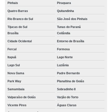
funis de laboratório comprar Volta Redonda
Pinhais
Piraquara
funis de vidro função Luziânia
Quatro Barras
Quitandinha
funis de vidro laboratório venda Salvador
Rio Branco do Sul
São José dos Pinhais
Tijucas do Sul
Tunas do Paraná
funis de vidro sinterizado venda Extrema
Brasília
Ceilândia
sob encomenda funis laboratório Correntina
Cidade Ocidental
Entorno de Brasília
funis de haste longa venda Adrianópolis
Fercal
Formosa
funis de vidro sinterizado Metropolitana de Curitiba
Itapuã
Lago Norte
funis de laboratório Triângulo Mineiro
Lago Sul
Luziânia
onde vende funis de decantação função Jundiaí
Nova Gama
Padre Bernardo
sob encomenda funis comuns Caieiras
Park Way
Planaltina de Goiás
funis de decantação função comprar Pirapora do Bom Jesus
Samambaia
Sobradinho II
funis de decantação função venda PLANURA
Valparaíso de Goiás
Varjão do Torto
funis de destilação Guararema
Vicente Pires
Águas Claras