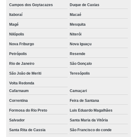
empresa que faz proveta de vidro 1000ml Juquitiba
Campos dos Goytacazes
Duque de Caxias
preciso de proveta de 100ml Cotia
Itaboraí
Macaé
empresa que faz proveta de vidro 100ml Brasilândia
Magé
Mesquita
empresa que faz proveta graduada 100ml Santa Maria da Vitória
Nilópolis
Niterói
empresa que faz proveta 100ml Petrópolis
Nova Friburgo
Nova Iguaçu
proveta graduada de vidro Osasco
Petrópolis
Resende
Rio de Janeiro
São Gonçalo
proveta laboratório Pirapora do Bom Jesus
São João de Meriti
Teresópolis
preciso de proveta de 1000ml Padre Bernardo
Volta Redonda
proveta de vidro 1000ml comprar Piraquara
Cafarnaum
Camaçari
proveta de 1000ml comprar Belford Roxo
Correntina
Feira de Santana
provetas 100ml Samambaia
Formosa do Rio Preto
Luis Eduardo Magalhães
proveta de 1000ml Varjão do Torto
Salvador
Santa Maria da Vitória
empresa que faz proveta de vidro Teresópolis
Santa Rita de Cassia
São Francisco do conde