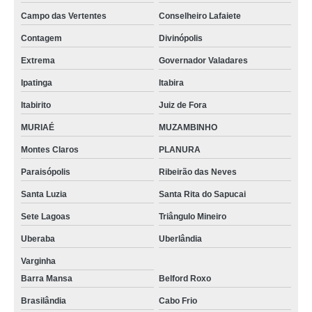
provetas laboratório Jandira
Campo das Vertentes
Conselheiro Lafaiete
proveta graduada 1000ml Ipatinga
Contagem
Divinópolis
proveta laboratório comprar Itaquaquecetuba
Extrema
Governador Valadares
proveta graduada de vidro Luziânia
Ipatinga
Itabira
proveta 100ml Araguari
Itabirito
Juiz de Fora
empresa que faz proveta graduada de vidro 100ml Conselheiro Lafaiete
MURIAÉ
MUZAMBINHO
Montes Claros
PLANURA
proveta de 100ml Araxá
Paraisópolis
Ribeirão das Neves
provetas graduada de vidro 100ml Embu Guaçú
Santa Luzia
Santa Rita do Sapucai
proveta graduada 100ml comprar Contagem
Sete Lagoas
Triângulo Mineiro
preciso de proveta de vidro 1000ml Carapicuíba
Uberaba
Uberlândia
preciso de proveta graduada de vidro 100ml Vitória da Conquista
Varginha
proveta graduada de vidro 100ml Adrianópolis
Barra Mansa
Belford Roxo
provetas de 1000ml Barra Mansa
Brasilândia
Cabo Frio