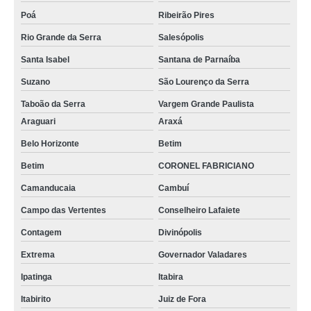
sob encomenda funil de vidro sinterizado Conselheiro Lafaiete
Poá
Ribeirão Pires
funil de haste longa venda Francisco Morato
Rio Grande da Serra
Salesópolis
Santa Isabel
Santana de Parnaíba
funil comum Campina Grande do Sul
Suzano
São Lourenço da Serra
funil de vidro laboratório Balsa Nova
Taboão da Serra
Vargem Grande Paulista
funil de laboratório comprar Macaé
Araguari
Araxá
funil de vidro laboratório comprar Araxá
Belo Horizonte
Betim
sob encomenda funil laboratório Barra Mansa
Betim
CORONEL FABRICIANO
onde vende funil de separação decantação Divinópolis
Camanducaia
Cambuí
funil de decantação venda Uberlândia
Campo das Vertentes
Conselheiro Lafaiete
funil de decantação Brasília
Contagem
Divinópolis
onde vende funil laboratório Planaltina de Goiás
Extrema
Governador Valadares
funil de laboratório Betim
Ipatinga
Itabira
funil de vidro laboratório comprar Magé
Itabirito
Juiz de Fora