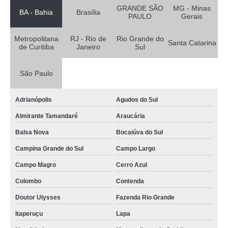
funil de laboratório venda Contenda
GRANDE SÃO
MG - Minas
BA - Bahia
Brasília
PAULO
Gerais
funil de vidro sinterizado venda Lago Norte
funil de separação comprar Araguari
Metropolitana
RJ - Rio de
Rio Grande do
Santa Catarina
de Curitiba
Janeiro
Sul
funil de decantação venda Biritiba Mirim
funil de laboratório comprar Contenda
São Paulo
funil comum venda Itapecerica da Serra
Adrianópolis
Agudos do Sul
funil laboratório Quitandinha
Almirante Tamandaré
Araucária
funil de vidro função São Gonçalo
Balsa Nova
Bocaiúva do Sul
onde vende funil de separação Bocaiúva do Sul
Campina Grande do Sul
Campo Largo
onde vende funil de laboratório São José dos Pinhais
Campo Magro
Cerro Azul
sob encomenda funil de laboratório Jundiaí
Colombo
Contenda
funil de vidro função venda Mauá
Doutor Ulysses
Fazenda Rio Grande
sob encomenda funil de haste longa Santana de Parnaíba
Itaperuçu
Lapa
funil de separação decantação Lapa