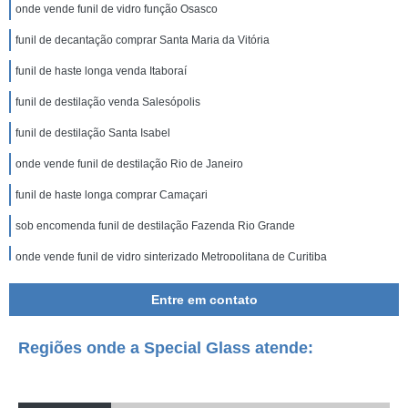
onde vende funil de vidro função Osasco
funil de decantação comprar Santa Maria da Vitória
funil de haste longa venda Itaboraí
funil de destilação venda Salesópolis
funil de destilação Santa Isabel
onde vende funil de destilação Rio de Janeiro
funil de haste longa comprar Camaçari
sob encomenda funil de destilação Fazenda Rio Grande
onde vende funil de vidro sinterizado Metropolitana de Curitiba
funil comum comprar Osasco
Entre em contato
funil de vidro sinterizado Jundiaí
Regiões onde a Special Glass atende:
funil de separação decantação venda Ferraz de Vasconcelos
onde vende funil laboratório Park Way