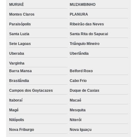
funil de destilação Teresópolis
MURIAÉ
MUZAMBINHO
Montes Claros
PLANURA
sob encomenda funil de vidro sinterizado MURIAÉ
Paraisópolis
Ribeirão das Neves
onde vende funil de separação Sete Lagoas
Santa Luzia
Santa Rita do Sapucai
onde vende funil de vidro laboratório CORONEL FABRICIANO
Sete Lagoas
Triângulo Mineiro
funil laboratório comprar Ferraz de Vasconcelos
Uberaba
Uberlândia
onde vende funil de haste longa Trancoso
Varginha
funil de separação decantação comprar Metropolitana de Curitiba
Barra Mansa
Belford Roxo
funil de vidro laboratório venda Juquitiba
Brasilândia
Cabo Frio
funil de separação Ribeirão Pires
Campos dos Goytacazes
Duque de Caxias
funil de vidro função Macaé
Itaboraí
Macaé
funil de vidro sinterizado Feira de Santana
Magé
Mesquita
sob encomenda funil de separação decantação Embu das Artes
Nilópolis
Niterói
onde vende funil de decantação Divinópolis
Nova Friburgo
Nova Iguaçu