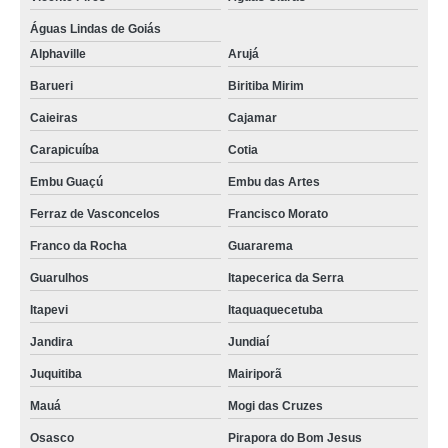
funil de vidro função comprar Balsa Nova
Águas Lindas de Goiás
Alphaville
Arujá
funil comum venda Contenda
Barueri
Biritiba Mirim
sob encomenda funil de vidro laboratório Entorno de Brasília
Caieiras
Cajamar
funil de separação decantação comprar Uberlândia
Carapicuíba
Cotia
funil de separação venda Itaquaquecetuba
Embu Guaçú
Embu das Artes
funil de destilação comprar Barra Mansa
Ferraz de Vasconcelos
Francisco Morato
sob encomenda funil de decantação função Mairiporã
Franco da Rocha
Guararema
funil de vidro laboratório venda Duque de Caxias
Guarulhos
Itapecerica da Serra
funil de laboratório Cerro Azul
Itapevi
Itaquaquecetuba
funil laboratório Volta Redonda
Jandira
Jundiaí
onde vende funil comum Almirante Tamandaré
Juquitiba
Mairiporã
funil de decantação função Franco da Rocha
Mauá
Mogi das Cruzes
funil de decantação Fercal
Osasco
Pirapora do Bom Jesus