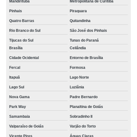
Mandirituba
Metropolitana de Curitiba
funil comum Osasco
Pinhais
Piraquara
funil de decantação função venda Feira de Santana
Quatro Barras
Quitandinha
onde vende funil de vidro laboratório Conselheiro Lafaiete
Rio Branco do Sul
São José dos Pinhais
Tijucas do Sul
Tunas do Paraná
funil de destilação venda Ribeirão das Neves
Brasília
Ceilândia
funil de vidro função comprar Teresópolis
Cidade Ocidental
Entorno de Brasília
funil comum comprar Sete Lagoas
Fercal
Formosa
sob encomenda funil laboratório Cafarnaum
Itapuã
Lago Norte
funil de laboratório venda Cajamar
Lago Sul
Luziânia
funil de separação decantação Santa Catarina
Nova Gama
Padre Bernardo
funil de vidro sinterizado comprar Trancoso
Park Way
Planaltina de Goiás
sob encomenda funil de decantação função Cotia
Samambaia
Sobradinho II
sob encomenda funil de separação decantação Itaboraí
Valparaíso de Goiás
Varjão do Torto
funil de destilação comprar Brasilândia
Vicente Pires
Águas Claras