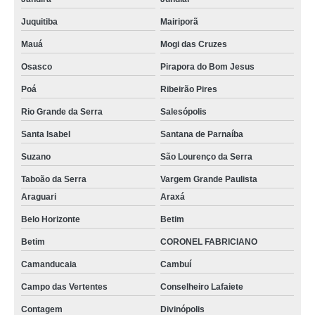
estufa para secagem encontrar Mesquita
Juquitiba
Mairiporã
onde comprar estufa laboratório Santa Rita do Sapucai
Mauá
Mogi das Cruzes
estufa de secagem e esterilização comprar Resende
Osasco
Pirapora do Bom Jesus
onde comprar estufa esterilização Montes Claros
Poá
Ribeirão Pires
estufa para secagem Padre Bernardo
Rio Grande da Serra
Salesópolis
Santa Isabel
Santana de Parnaíba
estufa para esterilização encontrar Itaboraí
Suzano
São Lourenço da Serra
estufa para esterilização e secagem encontrar Itabirito
Taboão da Serra
Vargem Grande Paulista
estufa de esterilização e secagem Taboão da Serra
Araguari
Araxá
onde encontrar estufa de secagem e esterilização Sobradinho II
Belo Horizonte
Betim
onde encontrar estufa esterilização Cotia
Betim
CORONEL FABRICIANO
estufa de secagem e esterilização comprar Cidade Ocidental
Camanducaia
Cambuí
estufa para esterilização comprar Biritiba Mirim
Campo das Vertentes
Conselheiro Lafaiete
estufa de esterilização e secagem Uberlândia
Contagem
Divinópolis