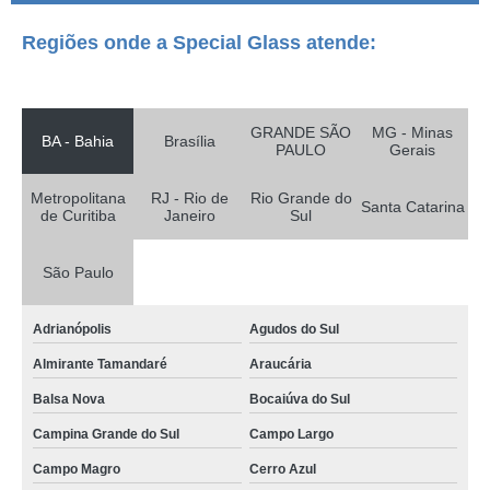
onde comprar estufa para laboratório Suzano
Regiões onde a Special Glass atende:
estufa de secagem laboratório Águas Lindas de Goiás
onde comprar estufa para esterilização Doutor Ulysses
estufa para esterilização encontrar Fazenda Rio Grande
GRANDE SÃO
MG - Minas
BA - Bahia
Brasília
PAULO
Gerais
estufa de laboratório Nova Friburgo
onde comprar estufa para esterilização Camanducaia
Metropolitana
RJ - Rio de
Rio Grande do
Santa Catarina
de Curitiba
Janeiro
Sul
estufa laboratório Brasília
estufa de secagem e esterilização encontrar Lago Norte
São Paulo
onde encontrar estufa de esterilização São Paulo
Adrianópolis
Agudos do Sul
estufa esterilização Francisco Morato
Almirante Tamandaré
Araucária
estufa secagem encontrar Cerro Azul
Balsa Nova
Bocaiúva do Sul
estufa esterilização encontrar Divinópolis
Campina Grande do Sul
Campo Largo
onde comprar estufa para esterilização e secagem Juiz de Fora
Campo Magro
Cerro Azul