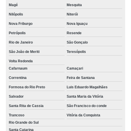
onde encontrar estufa de esterilização Mogi das Cruzes
Magé
Mesquita
estufa esterilização Ferraz de Vasconcelos
Nilópolis
Niterói
onde comprar estufa de secagem laboratório Salvador
Nova Friburgo
Nova Iguaçu
estufa de laboratório comprar Sobradinho II
Petrópolis
Resende
Rio de Janeiro
São Gonçalo
onde encontrar estufa de secagem laboratório Paraisópolis
São João de Meriti
Teresópolis
onde comprar estufa de secagem e esterilização Campo Largo
Volta Redonda
estufa de secagem e esterilização São João de Meriti
Cafarnaum
Camaçari
estufa de esterilização Santa Luzia
Correntina
Feira de Santana
estufa para laboratório comprar Quatro Barras
Formosa do Rio Preto
Luis Eduardo Magalhães
onde comprar estufa de esterilização e secagem Varginha
Salvador
Santa Maria da Vitória
estufa laboratório comprar Rio Grande do Sul
Santa Rita de Cassia
São Francisco do conde
estufa secagem encontrar Santa Rita do Sapucai
Trancoso
Vitória da Conquista
estufa de secagem e esterilização Mairiporã
Rio Grande do Sul
Santa Catarina