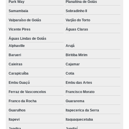
Park Way
Planaltina de Goiás
estufa de esterilização comprar Guarulhos
Samambaia
Sobradinho II
estufa de secagem laboratório comprar Quitandinha
Valparaíso de Goiás
Varjão do Torto
onde encontrar estufa para esterilização Planaltina de Goiás
Vicente Pires
Águas Claras
estufa esterilização comprar Alphaville
Águas Lindas de Goiás
Alphaville
Arujá
estufa para esterilização e secagem encontrar Cajamar
Barueri
Biritiba Mirim
onde encontrar estufa de esterilização e secagem Resende
Caieiras
Cajamar
estufa para laboratório encontrar Mairiporã
Carapicuíba
Cotia
estufa secagem comprar Triângulo Mineiro
Embu Guaçú
Embu das Artes
onde comprar estufa de esterilização Santana de Parnaíba
Ferraz de Vasconcelos
Francisco Morato
estufa de esterilização e secagem encontrar São Gonçalo
Franco da Rocha
Guararema
estufa para laboratório Osasco
Guarulhos
Itapecerica da Serra
onde encontrar estufa para secagem Agudos do Sul
Itapevi
Itaquaquecetuba
estufa para esterilização e secagem Betim
Jandira
Jundiaí