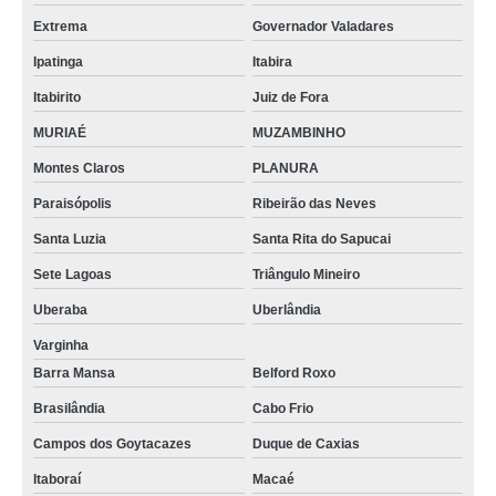
estufa para secagem Valparaíso de Goiás
Extrema
Governador Valadares
estufa de esterilização encontrar Nova Gama
Ipatinga
Itabira
estufa para secagem comprar Teresópolis
Itabirito
Juiz de Fora
onde encontrar estufa laboratório MUZAMBINHO
MURIAÉ
MUZAMBINHO
Montes Claros
PLANURA
estufa laboratório encontrar Alphaville
Paraisópolis
Ribeirão das Neves
estufa de secagem laboratório comprar Planaltina de Goiás
Santa Luzia
Santa Rita do Sapucai
estufa para laboratório encontrar Campo das Vertentes
Sete Lagoas
Triângulo Mineiro
estufa de laboratório Rio Grande da Serra
Uberaba
Uberlândia
onde encontrar estufa esterilização Ribeirão das Neves
Varginha
estufa secagem Samambaia
Barra Mansa
Belford Roxo
estufa para esterilização e secagem comprar Campo das Vertentes
Brasilândia
Cabo Frio
onde encontrar estufa para esterilização Cabo Frio
Campos dos Goytacazes
Duque de Caxias
onde comprar estufa para secagem Fercal
Itaboraí
Macaé