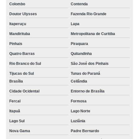
estufa de laboratório encontrar Resende
Colombo
Contenda
estufa de esterilização encontrar Rio Grande do Sul
Doutor Ulysses
Fazenda Rio Grande
onde comprar estufa para esterilização e secagem Araucária
Itaperuçu
Lapa
estufa para esterilização comprar Cotia
Mandirituba
Metropolitana de Curitiba
onde encontrar estufa de secagem e esterilização Varjão do Torto
Pinhais
Piraquara
onde comprar estufa de laboratório Taboão da Serra
Quatro Barras
Quitandinha
onde encontrar estufa para laboratório Park Way
Rio Branco do Sul
São José dos Pinhais
Tijucas do Sul
Tunas do Paraná
onde encontrar estufa secagem Extrema
Brasília
Ceilândia
onde encontrar estufa de laboratório Santa Rita de Cassia
Cidade Ocidental
Entorno de Brasília
onde comprar estufa de esterilização Araguari
Fercal
Formosa
estufa esterilização comprar Varginha
Itapuã
Lago Norte
estufa de esterilização e secagem comprar Fazenda Rio Grande
Lago Sul
Luziânia
estufa de secagem laboratório encontrar Osasco
Nova Gama
Padre Bernardo
onde comprar estufa laboratório Cidade Ocidental