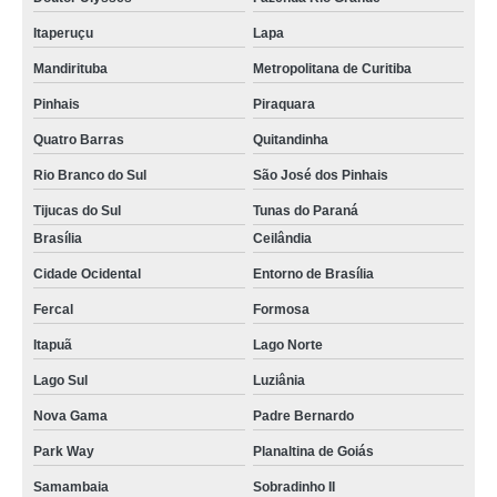
reatores químico vidro valores Itapevi
Itaperuçu
Lapa
reatores de vidro industrial Nilópolis
Mandirituba
Metropolitana de Curitiba
reatores de vidro com flange esmerilhada Salesópolis
Pinhais
Piraquara
reatores de vidro industrial Rio de Janeiro
Quatro Barras
Quitandinha
reatores químicos de vidro para laboratório valores Itaboraí
Rio Branco do Sul
São José dos Pinhais
reatores químico vidro Ceilândia
Tijucas do Sul
Tunas do Paraná
empresa especializada em reatores de vidro fixo Extrema
Brasília
Ceilândia
Cidade Ocidental
Entorno de Brasília
empresa especializada em reatores de vidro fluidizado Nova Friburgo
Fercal
Formosa
empresa especializada em reatores de vidro encamisado para laboratório
Luziânia
Itapuã
Lago Norte
empresa especializada em reatores de vidro temperado Osasco
Lago Sul
Luziânia
reatores químicos de vidro temperado Uberlândia
Nova Gama
Padre Bernardo
reatores de vidro encamisado para laboratório valores Correntina
Park Way
Planaltina de Goiás
reatores de vidro fluidizado PLANURA
Samambaia
Sobradinho II