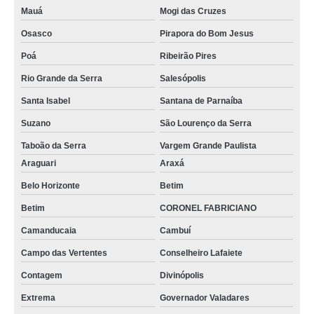
reatores de vidro temperado valores Quatro Barras
Mauá
Mogi das Cruzes
reatores de vidro fixo São João de Meriti
Osasco
Pirapora do Bom Jesus
empresa especializada em reatores químicos de vidro para laboratório
Poá
Ribeirão Pires
Bocaiúva do Sul
Rio Grande da Serra
Salesópolis
empresa especializada em reatores de vidro industrial Brasilândia
Santa Isabel
Santana de Parnaíba
reatores de vidro fluidizado valores Ribeirão das Neves
Suzano
São Lourenço da Serra
reatores de vidro fluidizado valores Santa Maria da Vitória
Taboão da Serra
Vargem Grande Paulista
empresa especializada em reatores químico vidro Itabira
Araguari
Araxá
empresa especializada em reatores vidro fluidizado Magé
Belo Horizonte
Betim
reatores borosilicato de vidro valores Cafarnaum
Betim
CORONEL FABRICIANO
empresa especializada em reatores químicos de vidro para laboratório
Camanducaia
Cambuí
Entorno de Brasília
Campo das Vertentes
Conselheiro Lafaiete
reatores de vidro temperado para laboratório valores Formosa
Contagem
Divinópolis
reatores de vidro com flange esmerilhada valores Poá
Extrema
Governador Valadares
reatores químicos de vidro para laboratório Paraisópolis