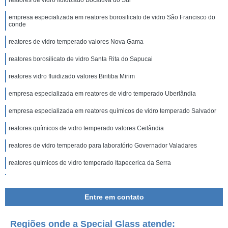
reatores de vidro fluidizado Bocaiúva do Sul
empresa especializada em reatores borosilicato de vidro São Francisco do
conde
reatores de vidro temperado valores Nova Gama
reatores borosilicato de vidro Santa Rita do Sapucai
reatores vidro fluidizado valores Biritiba Mirim
empresa especializada em reatores de vidro temperado Uberlândia
empresa especializada em reatores químicos de vidro temperado Salvador
reatores químicos de vidro temperado valores Ceilândia
reatores de vidro temperado para laboratório Governador Valadares
reatores químicos de vidro temperado Itapecerica da Serra
empresa especializada em reatores de vidro temperado para laboratório
Santa Luzia
Entre em contato
reatores químicos de vidro temperado valores Cambuí
empresa especializada em reatores químicos de vidro temperado
Regiões onde a Special Glass atende: