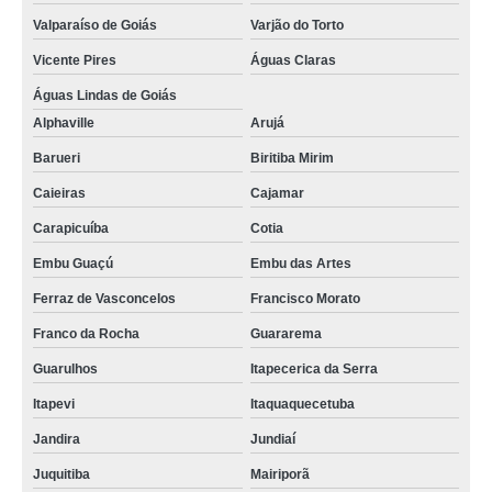
reatores vidro fluidizado Suzano
Valparaíso de Goiás
Varjão do Torto
empresa especializada em reatores de vidro encamisado para laboratório
Vicente Pires
Águas Claras
Colombo
Águas Lindas de Goiás
reatores vidro fluidizado valores Itabira
Alphaville
Arujá
reatores de vidro temperado para laboratório Ceilândia
Barueri
Biritiba Mirim
empresa especializada em reatores de vidro com flange esmerilhada
Caieiras
Cajamar
Samambaia
Carapicuíba
Cotia
reatores de vidro fixo valores Resende
Embu Guaçú
Embu das Artes
reatores de vidro com flange esmerilhada Cotia
Ferraz de Vasconcelos
Francisco Morato
reatores vidro fluidizado Volta Redonda
Franco da Rocha
Guararema
reatores de vidro encamisado para laboratório Mesquita
Guarulhos
Itapecerica da Serra
empresa especializada em reatores de vidro fixo Pirapora do Bom Jesus
Itapevi
Itaquaquecetuba
empresa especializada em reatores de vidro fluidizado Juquitiba
Jandira
Jundiaí
empresa especializada em reatores químico vidro CORONEL FABRICIANO
Juquitiba
Mairiporã