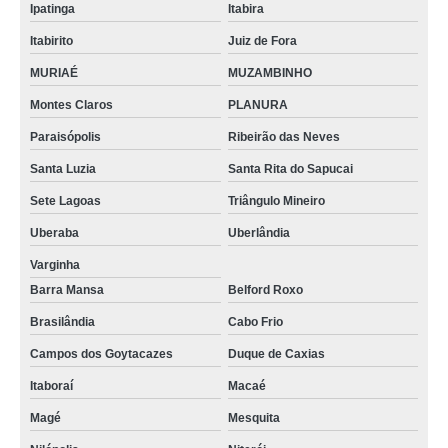
Ipatinga
Itabira
empresa especializada em reatores de vidro com flange esmerilhada São
Itabirito
Juiz de Fora
Francisco do conde
MURIAÉ
MUZAMBINHO
reatores de vidro industrial valores Belford Roxo
Montes Claros
PLANURA
reatores químico vidro valores Almirante Tamandaré
Paraisópolis
Ribeirão das Neves
reatores químicos de vidro para laboratório Itapevi
Santa Luzia
Santa Rita do Sapucai
reatores de vidro temperado para laboratório valores Conselheiro Lafaiete
Sete Lagoas
Triângulo Mineiro
empresa especializada em reatores borosilicato de vidro Adrianópolis
Uberaba
Uberlândia
empresa especializada em reatores de vidro industrial Sobradinho II
Varginha
reatores borosilicato de vidro valores Caieiras
Barra Mansa
Belford Roxo
Brasilândia
Cabo Frio
Campos dos Goytacazes
Duque de Caxias
Itaboraí
Macaé
Magé
Mesquita