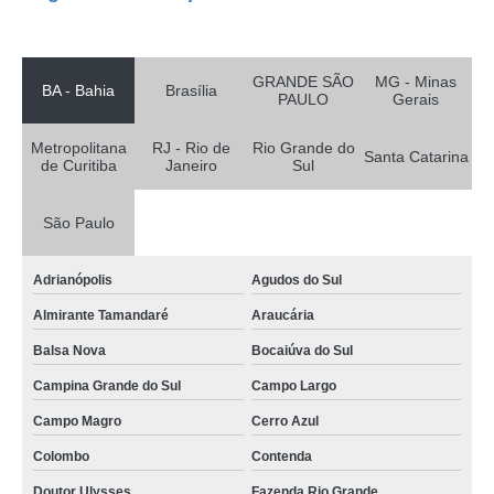
Correntina
reatores borosilicato de vidro Nova Friburgo
reatores de vidro encamisado para laboratório valores Conselheiro Lafaiete
GRANDE SÃO
MG - Minas
BA - Bahia
Brasília
PAULO
Gerais
reatores de vidro encamisado para laboratório São José dos Pinhais
Metropolitana
RJ - Rio de
Rio Grande do
reatores de vidro industrial valores Park Way
Santa Catarina
de Curitiba
Janeiro
Sul
empresa especializada em reatores de vidro temperado para laboratório
Samambaia
São Paulo
reatores químico vidro Sete Lagoas
empresa especializada em reatores vidro fluidizado Teresópolis
Adrianópolis
Agudos do Sul
Almirante Tamandaré
Araucária
reatores de vidro com flange esmerilhada valores Volta Redonda
Balsa Nova
Bocaiúva do Sul
reatores de vidro temperado Caieiras
Campina Grande do Sul
Campo Largo
reatores de vidro fixo valores Tijucas do Sul
Campo Magro
Cerro Azul
reatores de vidro temperado Metropolitana de Curitiba
Colombo
Contenda
reatores químicos de vidro para laboratório valores Águas Lindas de Goiás
Doutor Ulysses
Fazenda Rio Grande