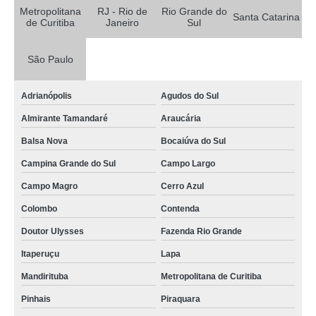
tubo de ensaio de vidro compra Salvador
Metropolitana
RJ - Rio de
Rio Grande do
Santa Catarina
de Curitiba
Janeiro
Sul
tubo de vidro temperado venda Francisco Morato
tubo capilar de vidro Cajamar
São Paulo
tubo vidro CORONEL FABRICIANO
Adrianópolis
Agudos do Sul
tubo de ensaio com tampa de rosca venda Itapevi
Almirante Tamandaré
Araucária
tubo capilar de vidro venda Campos dos Goytacazes
Balsa Nova
Bocaiúva do Sul
tubos de vidro para laboratório compra Barra Mansa
Campina Grande do Sul
Campo Largo
loja de tubo de vidro temperado Lago Sul
Campo Magro
Cerro Azul
tubo de laboratório Volta Redonda
Colombo
Contenda
venda de tubo de vidro temperado Cerro Azul
Doutor Ulysses
Fazenda Rio Grande
tubos de vidro para laboratório venda Cotia
Itaperuçu
Lapa
tubo vidro venda Sete Lagoas
Mandirituba
Metropolitana de Curitiba
venda de tubo vidro Águas Lindas de Goiás
Pinhais
Piraquara