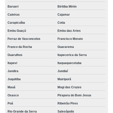
loja de tubo de ensaio graduado Belford Roxo
Barueri
Biritiba Mirim
loja de tubo de vidro com tampa Carapicuíba
Caieiras
Cajamar
tubo de vidro temperado venda Park Way
Carapicuíba
Cotia
venda de tubo de vidro laboratório Formosa do Rio Preto
Embu Guaçú
Embu das Artes
tubo de laboratório compra Lapa
Ferraz de Vasconcelos
Francisco Morato
loja de tubo de vidro laboratório Santa Rita do Sapucai
Franco da Rocha
Guararema
tubo de vidro laboratório compra MURIAÉ
Guarulhos
Itapecerica da Serra
tubo de ensaio graduado compra Belo Horizonte
Itapevi
Itaquaquecetuba
tubo de ensaio de vidro Salvador
Jandira
Jundiaí
venda de tubo de vidro vazado Tunas do Paraná
Juquitiba
Mairiporã
tubo de vidro com tampa Formosa do Rio Preto
Mauá
Mogi das Cruzes
loja de tubo de vidro com tampa MUZAMBINHO
Osasco
Pirapora do Bom Jesus
tubo de vidro laboratório Barra Mansa
Poá
Ribeirão Pires
loja de tubo vidro Itaboraí
Rio Grande da Serra
Salesópolis