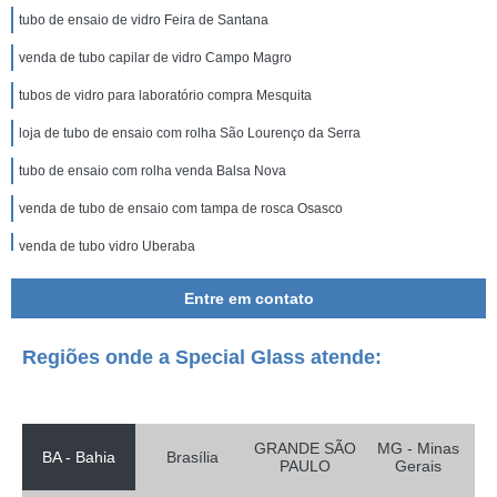
tubo de ensaio de vidro Feira de Santana
venda de tubo capilar de vidro Campo Magro
tubos de vidro para laboratório compra Mesquita
loja de tubo de ensaio com rolha São Lourenço da Serra
tubo de ensaio com rolha venda Balsa Nova
venda de tubo de ensaio com tampa de rosca Osasco
venda de tubo vidro Uberaba
venda de tubo de laboratório Santa Catarina
Entre em contato
venda de tubo de ensaio com tampa de rosca Ribeirão das Neves
Regiões onde a Special Glass atende:
tubo de ensaio com rolha Nova Iguaçu
venda de tubo de ensaio de vidro Trancoso
tubo de vidro temperado compra Cambuí
GRANDE SÃO
MG - Minas
BA - Bahia
Brasília
PAULO
Gerais
tubo de vidro vazado compra Cotia