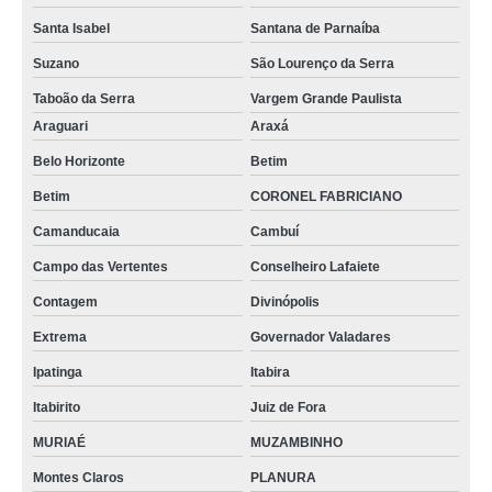
Santa Isabel
Santana de Parnaíba
venda de tubos de vidro para laboratório Varginha
Suzano
São Lourenço da Serra
tubo de ensaio com tampa de rosca compra Jandira
Taboão da Serra
Vargem Grande Paulista
tubo de vidro temperado Campina Grande do Sul
Araguari
Araxá
loja de tubos de vidro para laboratório Carapicuíba
Belo Horizonte
Betim
tubo de vidro vazado Governador Valadares
Betim
CORONEL FABRICIANO
loja de tubo capilar de vidro Nova Gama
Camanducaia
Cambuí
loja de tubo de laboratório Colombo
Campo das Vertentes
Conselheiro Lafaiete
venda de tubos de vidro para laboratório Varjão do Torto
Contagem
Divinópolis
tubo de laboratório venda Juiz de Fora
Extrema
Governador Valadares
tubo de vidro vazado compra Mesquita
Ipatinga
Itabira
venda de tubo de vidro com tampa Embu das Artes
Itabirito
Juiz de Fora
venda de tubo de ensaio graduado Divinópolis
MURIAÉ
MUZAMBINHO
Montes Claros
PLANURA
tubo de ensaio de vidro compra Lago Norte