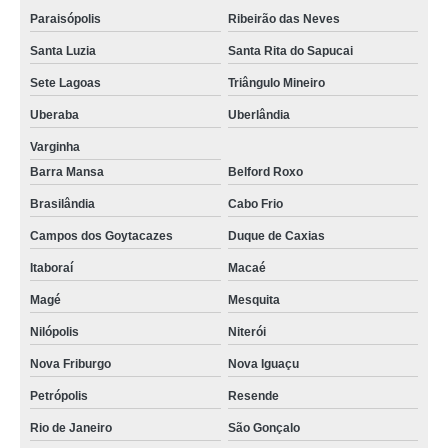
Paraisópolis
Ribeirão das Neves
tubo de laboratório venda Vicente Pires
Santa Luzia
Santa Rita do Sapucai
tubo de ensaio graduado venda Samambaia
Sete Lagoas
Triângulo Mineiro
tubo de vidro com tampa venda Adrianópolis
Uberaba
Uberlândia
loja de tubo de ensaio graduado Mogi das Cruzes
Varginha
tubo de ensaio de vidro venda Carapicuíba
Barra Mansa
Belford Roxo
tubo de vidro laboratório venda Suzano
Brasilândia
Cabo Frio
tubo de ensaio com tampa de rosca Araguari
Campos dos Goytacazes
Duque de Caxias
loja de tubo de ensaio com tampa de rosca Ribeirão das Neves
Itaboraí
Macaé
tubo de vidro com tampa compra Itabira
Magé
Mesquita
loja de tubo de ensaio com tampa de rosca Varjão do Torto
Nilópolis
Niterói
venda de tubo de ensaio com rolha Nilópolis
Nova Friburgo
Nova Iguaçu
tubo de vidro laboratório compra Vitória da Conquista
Petrópolis
Resende
Rio de Janeiro
São Gonçalo
venda de tubo de ensaio com rolha Itabira