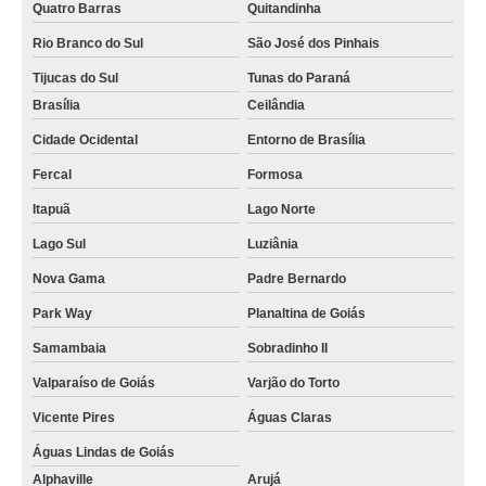
tubo de ensaio graduado venda Betim
Quatro Barras
Quitandinha
venda de tubo de ensaio graduado Correntina
Rio Branco do Sul
São José dos Pinhais
Tijucas do Sul
Tunas do Paraná
venda de tubo de vidro laboratório Correntina
Brasília
Ceilândia
tubos de vidro para laboratório Arujá
Cidade Ocidental
Entorno de Brasília
loja de tubo capilar de vidro Salesópolis
Fercal
Formosa
tubos de vidro para laboratório venda Araucária
Itapuã
Lago Norte
tubo de ensaio de vidro venda Bocaiúva do Sul
Lago Sul
Luziânia
tubo de vidro com tampa compra Planaltina de Goiás
Nova Gama
Padre Bernardo
loja de tubo de vidro vazado Cafarnaum
Park Way
Planaltina de Goiás
tubo de ensaio com rolha compra Uberlândia
Samambaia
Sobradinho II
tubo de vidro com tampa Contenda
Valparaíso de Goiás
Varjão do Torto
venda de tubo de vidro vazado Triângulo Mineiro
Vicente Pires
Águas Claras
loja de tubos de vidro para laboratório Rio Branco do Sul
Águas Lindas de Goiás
Alphaville
Arujá